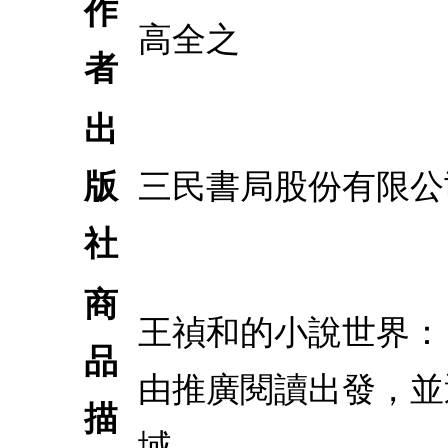
作
高全之
者
出
版
三民書局股份有限公
社
商
王禎和的小說世界：
品
由推廣閱讀出發，並
描
域。