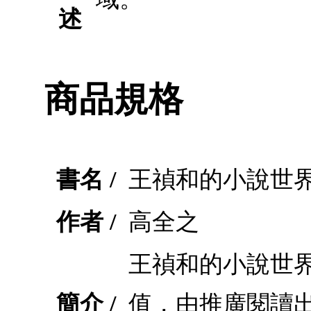
述
商品規格
書名 /
王禎和的小說世
作者 /
高全之
王禎和的小說世
簡介 /
值，由推廣閱讀