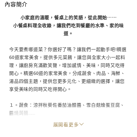
內容簡介
小家庭的溫暖，餐桌上的笑語，從此開始……
小餐桌料理全收錄，讓我們吃到餐廳的水準、家的味
道。
今天要煮哪道菜？你選好了嗎？讓我們一起動手吧!精選
60道家常美食，提供多元菜餚，讓您與全家大小一起料
理，讓廚房充滿歡笑聲，增加感情、美味，同時又吃得
開心。精選60道的家常美食，分成蔬食、肉品、海鮮、
湯品四個主題，提供您更多元化、更細緻的選擇，讓您
享受美味的同時又吃得開心。
１。蔬食：涼拌秋葵佐番茄油醋醬、雪白菇燴蛋豆腐、
醬燒蒟蒻......
２。肉品：泰式雞腿、孜然羊肉、培根蘆筍卷、咖哩
展開看更多
派、泡菜牛肉捲......
３。海鮮：明太子烤洋芋、義式章魚沙拉、醬滷花枝、