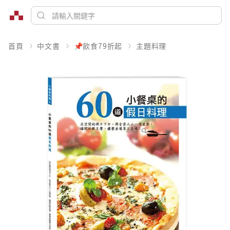
首頁
中文書
📌飲食79折起
主題料理