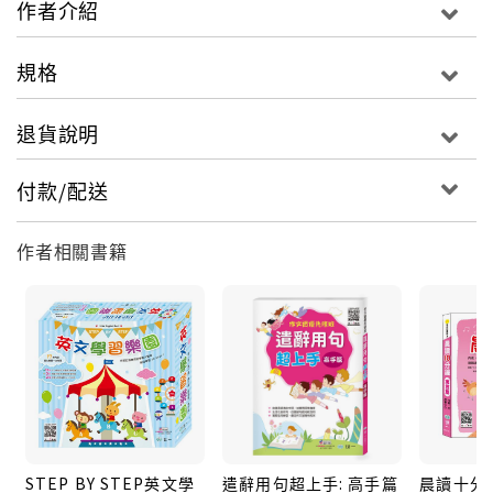
作者介紹
優格蝴蝶蝦......
４。湯品：牛蒡豬尾湯、酸辣海鮮湯、番茄酒釀鍋......
規格
退貨說明
付款/配送
作者相關書籍
STEP BY STEP英文學
遣辭用句超上手: 高手篇
晨讀十分鐘