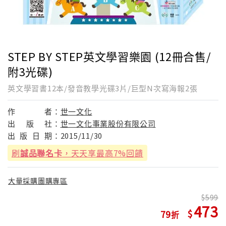
STEP BY STEP英文學習樂園 (12冊合售/
附3光碟)
英文學習書12本/發音教學光碟3片/巨型N次寫海報2張
作
者：
世一文化
出
版
社：
世一文化事業股份有限公司
出
版
日
期：
2015/11/30
刷
誠品聯名卡
，天天享最高7%回饋
大量採購團購專區
599
473
79