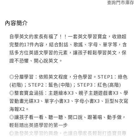
查詢門市庫存
內容簡介
自學英文的家長有福了！！一套英文學習寶盒，收錄超
完整的17件內容，結合對話、歌謠、字母、單字等，含
括多方位英語文學習的元素，讓孩子輕鬆學習英文，保
證不恐懼、開心說英文。
◎分層學習：依照英文程度，分色學習。STEP1：綠色
(初階)；STEP2：藍色(中階)；STEP3：紅色(高階)
◎整套寶盒涵括：主題繪本X3、親子主題遊戲書X3、學
習動畫光碟X3、單字小書X3、字母小書X3、巨型N次寫
海報X2。
◎讓孩子看一看、聽一聽、開口說、跟著唱、動手做，
輕鬆踏出英語學習的第一步
◎激發英文學習的興趣，也讓自學家長輕鬆打造寶貝專