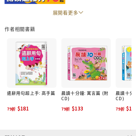
展開看更多
作者相關書籍
遣辭用句超上手: 高手篇
晨讀十分鐘: 寓言篇 (附
晨讀十分鐘
CD)
CD)
$181
$133
$13
79折
79折
79折