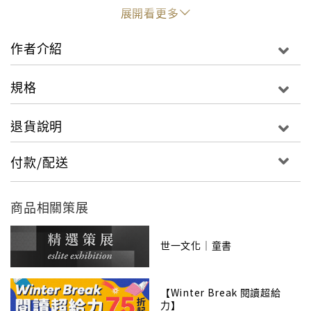
屬英語樂園
展開看更多
●內容物：英文學習書x12本、發音教學光碟x3片、巨型
作者介紹
N次寫海報x2張
●英文學習書：三階段主題繪本、親子主題遊戲書、字母
規格
小書及單字小書
●親子主題遊戲書：簡易小遊戲讓孩子學邏輯思考、發揮
退貨說明
想像力，引導開發創造力
●字母小書：搭配可愛插圖增加圖像記憶力，口袋尺寸好
付款/配送
攜帶，學習不斷電
●單字小書：可配合繪本或字母書複習亦可化身隨身小閃
卡，裝訂成冊不怕四處散落
商品相關策展
●專業外師標準發音教學光碟發音清晰、語調活潑、速度
適中
世一文化｜童書
●巨型N次寫海報，大小寫字母書寫比例一目了然，實物
圖片讓認知更明確
【Winter Break 閱讀超給
力】