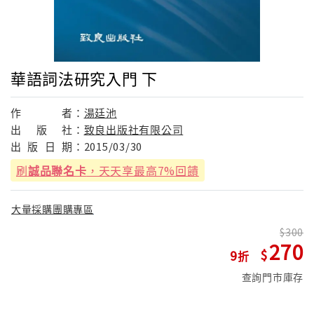
華語詞法研究入門 下
作
者：
湯廷池
出
版
社：
致良出版社有限公司
出
版
日
期：
2015/03/30
刷
誠品聯名卡
，天天享最高7%回饋
大量採購團購專區
300
270
9
查詢門市庫存