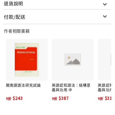
退貨說明
付款/配送
作者相關書籍
閩南語語法研究試論
英語認知語法：結構意
英語認知
義與功用 中
義與功用 
$243
$387
$315
9折
9折
9折