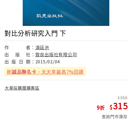
對比分析研究入門 下
作
者：
湯廷池
出
版
社：
致良出版社有限公司
出
版
日
期：
2015/02/04
刷
誠品聯名卡
，天天享最高7%回饋
大量採購團購專區
350
315
9
查詢門市庫存