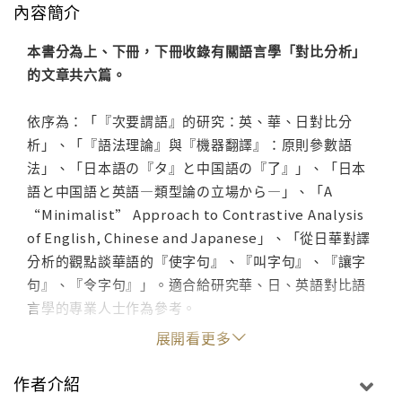
內容簡介
本書分為上、下冊，下冊收錄有關語言學「對比分析」
的文章共六篇。
依序為：「『次要謂語』的研究：英、華、日對比分
析」、「『語法理論』與『機器翻譯』：原則參數語
法」、「日本語の『タ』と中国語の『了』」、「日本
語と中国語と英語—類型論の立場から—」、「A
“Minimalist” Approach to Contrastive Analysis
of English, Chinese and Japanese」、「從日華對譯
分析的觀點談華語的『使字句』、『叫字句』、『讓字
句』、『令字句』」。適合給研究華、日、英語對比語
言學的專業人士作為參考。
展開看更多
作者介紹