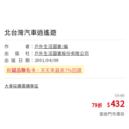
北台灣汽車逍遙遊
作
者：
戶外生活圖書/編
出
版
社：
戶外生活圖書股份有限公司
出
版
日
期：
2001/04/09
刷
誠品聯名卡
，天天享最高7%回饋
大量採購團購專區
548
432
79
查詢門市庫存