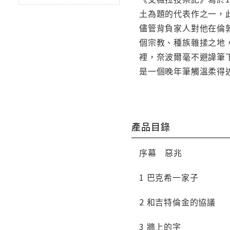
土為題的代表作之一，
儘管背負家人對他在倫
個宗教、種族雜揉之地
裡，奈波爾毫不避諱筆
是一個晚年筆觸溫柔得
產品目錄
序幕 惡兆
1 巴克希一家子
2 和吉特倫金的協議
3 牆上的字