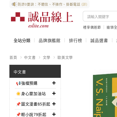
防詐3要訣：不聽信、不操作、掛斷電話
(詳)
禮享偶爸節
搶領全
全站分類
品牌旗艦館
排行榜
誠品選書
首頁
中文書
文學
歐美文學
中文書
📢強檔預購
☀️身心靈加油站
📌圖文漫畫85折起
📌輕小說79折起