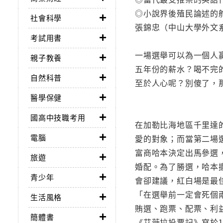
◎小說界後殖民論述的舵
社會科學
張錦忠（中山大學外文
考試用書
一場選舉可以為一個人
親子教養
五年份的薪水？喝不完
自然科普
至於人心呢？別傻了，
醫學保健
國高中技職考用
在加勒比海地區千里達
電腦
愛的對象；而當第二場
富商哈本決定出馬參選
旅遊
婚配。為了勝選，哈本
青少年
會卻建議，紅白場是最
「在選舉前一定會死個
生活風格
賄選、跑票、配票、利
簡體書
《艾薇拉投票記》寫於1