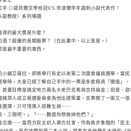
手 ◎諾貝爾文學桂冠V.S.奈波爾早年諷刺小說代表作！
系副教授）系列導讀
贏得的最大獎是什麼？
的酒？超優的長期飯票？（在此書中，以上皆是。）
那是最不重要的東西。
的小鎮艾薇拉，即將舉行有史以來第二次國會議員選舉。當民
選舉時，大家已經了解自己手中的一票是多麼極具「價值」。
，首要目標是搞定地方兩名大老巴克希與吉特倫金；但是，欲
攏絡眾人成立競選委員會為他出謀策畫，支票開了一張又一張
佳選擇，只可惜黑人很難生病……
兩、三個吧。」「……難道你想做掉他們？」
益交換……當西方民主初入東方社會，作為進步象徵的「民主
958年，是奈波爾的第二本小說，發表在令他聲名大噪的《米格爾大