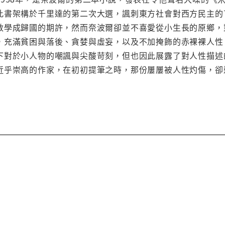
此書架構於千里達的第二次大選，諷刺東方社會對西方民主的
敦學成歸國的期許，然而奈波爾卻並不喜愛從小生長的原鄉，
，充滿貧困與落後、貪婪與虛妄，以及不加掩飾的赤裸裸人性
下對於小人物的嘲諷與尖酸苛刻，但也因此展露了對人性描述
近乎崇高的作家，在初初提筆之時，那份屢屢被人性灼傷，卻