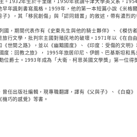
得主。1932年生於千里達，1950年就讀牛津大學英文系，19
早年諷刺書寫風格。1959年，他的第一本短篇小說《米格爾
房子》，其「移民創傷」與「認同錯置」的敘述，帶有濃烈的
周遊列國，期間代表作有《史東先生與他的騎士夥伴》、《模仿
是旅行文學，批判宗主國對殖民地的破壞。1971年以《在自
和《世間之路》，並以《幽黯國度》、《印度：受傷的文明》
的國度：回教之旅》， 1995年旅居印尼、伊朗、巴基斯坦
為勳位爵士。1993年成為「大衛．柯恩英國文學獎」第一位得
，曾任出版社編輯，現專職翻譯，譯有《父與子》、《白癡》
《機巧的感覺》等書。