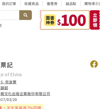
我的訂單
收藏商品
優惠券
誠品點
購物車(
)
0
起
投票記
e of Elvira
. S. 奈波爾
劉韻韶
時報文化出版企業股份有限公司
017/03/20
卡
，天天享最高7%回饋