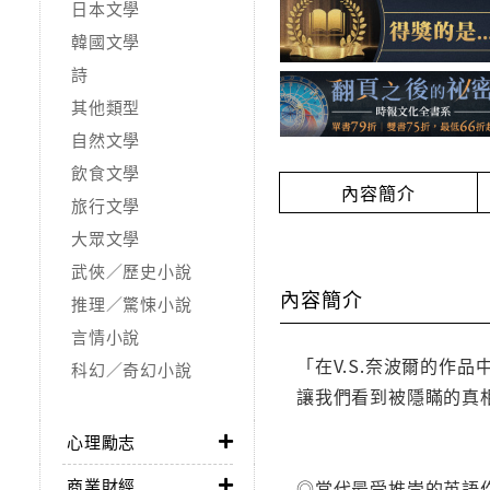
日本文學
韓國文學
詩
其他類型
自然文學
飲食文學
內容簡介
旅行文學
大眾文學
武俠／歷史小說
內容簡介
推理／驚悚小說
言情小說
「在V.S.奈波爾的作
科幻／奇幻小說
讓我們看到被隱瞞的真
心理勵志
商業財經
◎當代最受推崇的英語