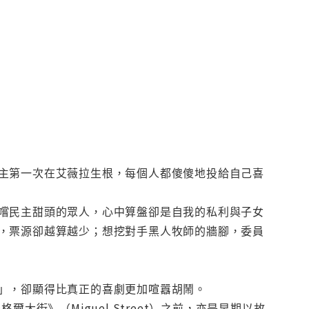
主第一次在艾薇拉生根，每個人都傻傻地投給自己喜
嚐民主甜頭的眾人，心中算盤卻是自我的私利與子女
，票源卻越算越少；想挖對手黑人牧師的牆腳，委員
」，卻顯得比真正的喜劇更加喧囂胡鬧。
街》（Miguel Street）之前，亦是早期以故