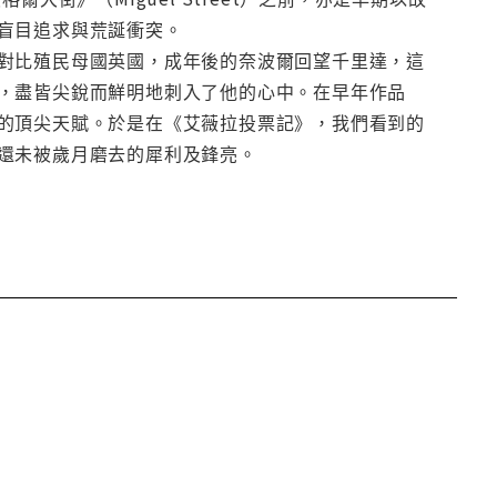
盲目追求與荒誕衝突。
對比殖民母國英國，成年後的奈波爾回望千里達，這
，盡皆尖銳而鮮明地刺入了他的心中。在早年作品
的頂尖天賦。於是在《艾薇拉投票記》，我們看到的
還未被歲月磨去的犀利及鋒亮。