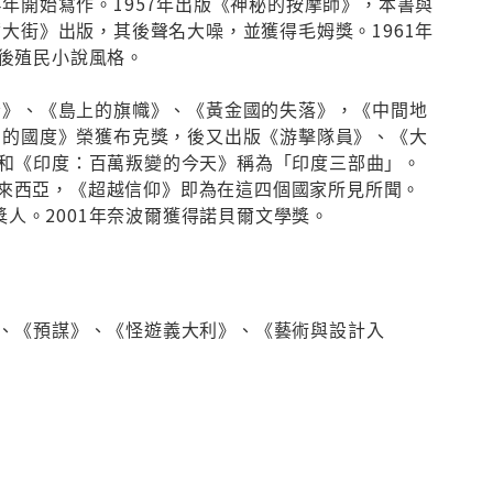
54年開始寫作。1957年出版《神秘的按摩師》，本書與
大街》出版，其後聲名大噪，並獲得毛姆獎。1961年
後殖民小說風格。
者》、《島上的旗幟》、《黃金國的失落》，《中間地
由的國度》榮獲布克獎，後又出版《游擊隊員》、《大
和《印度：百萬叛變的今天》稱為「印度三部曲」。
和馬來西亞，《超越信仰》即為在這四個國家所見所聞。
獎人。2001年奈波爾獲得諾貝爾文學獎。
、《預謀》、《怪遊義大利》、《藝術與設計入