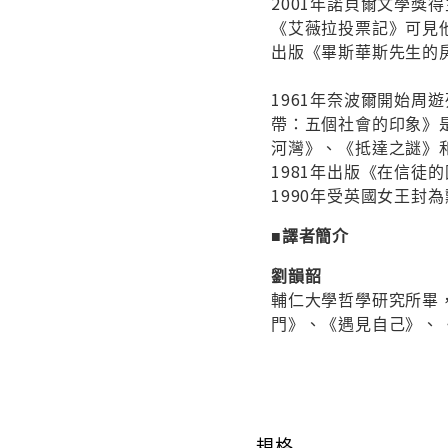
2001年諾貝爾文學獎
《艾薇拉投票記》可見他
出版《畢斯華斯先生的
1961年奈波爾開始
帶：五個社會的印象》
河灣》、《抵達之謎》
1981年出版《在信徒
1990年受英國女王封
■譯者簡介
劉韻韶
輔仁大學哲學研究所畢
門》、《遇見自己》、
規格