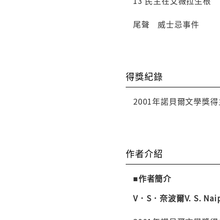
13 民主在艾薇拉生根
尾聲 威士忌事件
得獎紀錄
2001年諾貝爾文學獎得
作者介紹
■作者簡介
V．S．奈波爾V. S. Naip