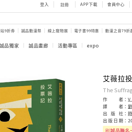
登入
APP下載
會員中心
註冊
站9折券
誠品動漫祭
線上寵物展
電子書99特惠
動漫之音79折
誠品獨家
誠品畫廊
活動專區
expo
艾薇拉
The Suffrag
作
者：
V
譯
者：
出
版
社：
出
版
日
期：
2
刷
誠品聯名