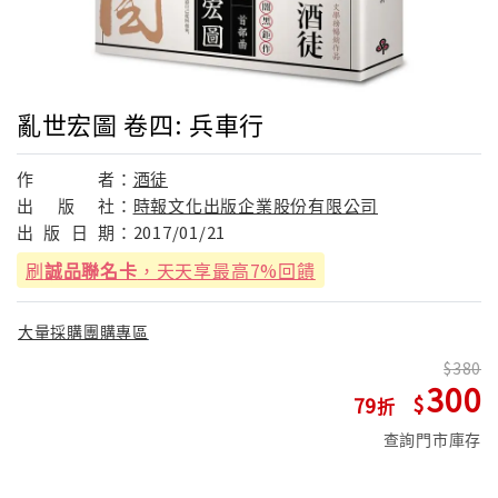
亂世宏圖 卷四: 兵車行
作
者：
酒徒
出
版
社：
時報文化出版企業股份有限公司
出
版
日
期：
2017/01/21
刷
誠品聯名卡
，天天享最高7%回饋
大量採購團購專區
380
300
79
查詢門市庫存