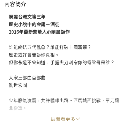
內容簡介
睽違台灣文壇三年
歷史小說中的金庸－酒徒
2016年最新驚蟄人心闇黑鉅作
誰能終結五代亂象？誰能打破十國藩籬？
歷史或許會告訴你真相。
但你永遠不會知道，手握尖刃刺穿你的脊梁骨是誰？
大宋三部曲首部曲
亂世宏圖
少年膽氣凌雲，共許驍雄出群。匹馬城西挑戰，單刀薊
北從軍。
張說《破陳樂詞》二之二
展開看更多
太行山總瓢把子呼延琮和後漢無敵將軍楊重貴馬上二度