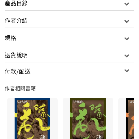
產品目錄
交鋒，為護部下周全的呼延琮因而受到重創，性命垂
危。激戰過後惜才的楊重貴為救呼延琮遍尋名醫，此時
作者介紹
正巧江湖傳聞有人重現刮骨療傷之奇技，急於救人的楊
重貴連忙趕赴定縣。其後救活呼延琮的鄭子明兩人互許
規格
陳諾，如有戰事殃及對方，必互為犄角。柴榮與趙匡胤
見時機成熟，自此出山回歸汴梁郭威陣營。
退貨說明
深得寵幸的郭允明派遣重兵三路圍殺鄭子明，表面上只
付款/配送
是當朝新貴與前朝皇子的新仇舊怨，實際上卻是新舊朝
野勢力各方人馬的相互角力。鄭子明設伏三敗前來襲擊
作者相關書籍
的兵馬，原以為可以就此安定下來，卻因遼國境內政
爭，各路將領為保自身家族利益急欲建功，頃刻間再度
面臨強敵壓境……。