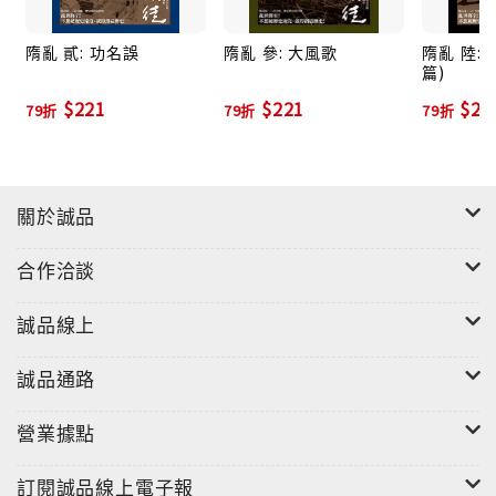
隋亂 貳: 功名誤
隋亂 參: 大風歌
隋亂 陸: 
篇)
$221
$221
$23
79折
79折
79折
關於誠品
合作洽談
誠品線上
誠品通路
營業據點
訂閱誠品線上電子報