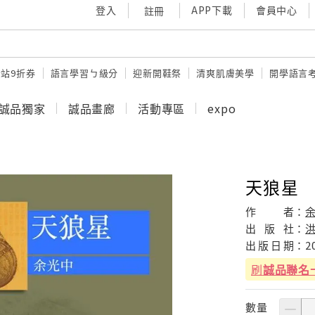
登入
APP下載
會員中心
註冊
站9折券
語言學習ㄅ級分
迎新開鞋祭
清爽肌膚美學
開學語言
誠品獨家
誠品畫廊
活動專區
expo
天狼星
作
者：
出
版
社：
出
版
日
期：
2
刷
誠品聯名
數量