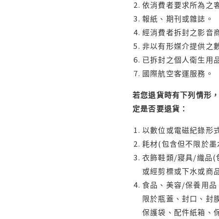
依消費者要求所為之客
報紙、期刊或雜誌。
經消費者拆封之影音
非以有形媒介提供之數
已拆封之個人衛生用品
國際航空客運服務。
若您退貨時有下列情形，
定是否要退貨：
以數位或電磁紀錄形式
耗材(包含但不限於墨
衣飾鞋類/寢具/織品
或經剪標或下水或商
食品、美容/保養用
限於瓶蓋、封口、封膜
保護袋、配件紙箱、