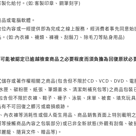
製化給付。(如:客製印章、鋼筆刻字)
商品或電腦軟體。
位內容或一經提供即為完成之線上服務，經消費者事先同意始提
。(如:內衣褲、襪類、褲襪、刮鬍刀、除毛刀等貼身用品)
可能被認定已逾越檢查商品之必要程度而須負擔為回復原狀必要
儲存或著作權相關之商品(包含但不限於CD、VCD、DVD、電
水匣、碳粉匣、紙張、筆類墨水、清潔劑補充包等)之商品包裝已
(包含但不限於衣褲、鞋子、襪子、泳裝、床單、被套、填充玩具
品有不可回復之髒污或磨損痕跡。
品、內衣褲等消耗性或個人衛生用品、商品銷售頁面上特別載明之
等接觸商品內容之包裝部分)或已非全新狀態(外觀有刮傷、破
保麗龍、隨貨文件、贈品等)。