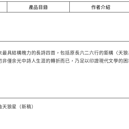
產品目錄
作者介紹
來最具結構魄力的長詩四首，包括原長六二六行的鉅構〈天狼
初非僅余光中詩人生涯的轉折而已，乃足以印證現代文學的困
曲天狼星（新稿）