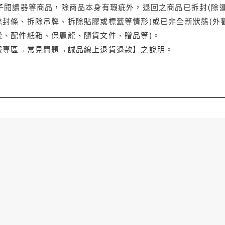
電子閱讀器等商品，除商品本身有瑕疵外，退回之商品已拆封(除
封條、拆除吊牌、拆除貼膠或標籤等情形)或已非全新狀態(外
袋、配件紙箱、保麗龍、隨貨文件、贈品等)。
服專區→常見問題→誠品線上退貨退款】之說明。