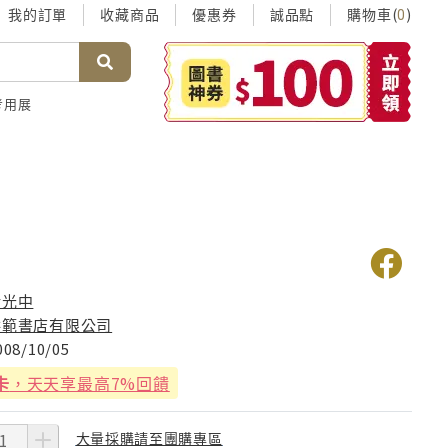
我的訂單
收藏商品
優惠券
誠品點
購物車(
)
0
考用展
余光中
洪範書店有限公司
008/10/05
卡
，天天享最高7%回饋
大量採購請至團購專區