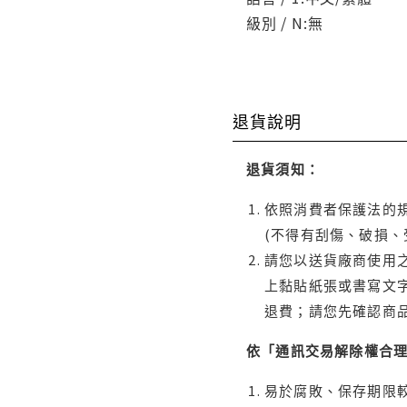
級別 / N:無
退貨說明
退貨須知：
依照消費者保護法的規
(不得有刮傷、破損、
請您以送貨廠商使用
上黏貼紙張或書寫文
退費；請您先確認商
依「通訊交易解除權合
易於腐敗、保存期限較