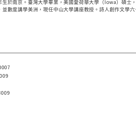
年生於南京。臺灣大學畢業，美國愛荷華大學（Iowa）碩士
，並數度講學美洲，現任中山大學講座教授。詩人創作文學六
0007
009
3009