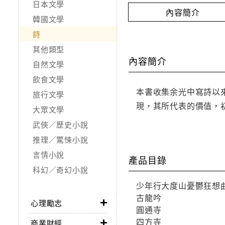
日本文學
內容簡介
韓國文學
詩
其他類型
內容簡介
自然文學
飲食文學
本書收集余光中寫詩以
旅行文學
現，其所代表的價值，
大眾文學
武俠／歷史小說
推理／驚悚小說
言情小說
產品目錄
科幻／奇幻小說
少年行大度山憂鬱狂想
古龍吟
心理勵志
圓通寺
四方寺
商業財經