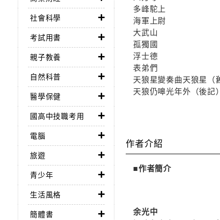
多峰駝上
社會科學
海軍上尉
大武山
考試用書
孤獨國
浮士德
親子教養
表弟們
自然科普
天狼星變奏曲天狼星（
天狼仍嗥光年外（後記
醫學保健
國高中技職考用
電腦
作者介紹
旅遊
■作者簡介
青少年
生活風格
余光中
簡體書