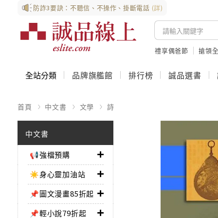
防詐3要訣：不聽信、不操作、掛斷電話
(詳)
禮享偶爸節
搶領全
全站分類
品牌旗艦館
排行榜
誠品選書
首頁
中文書
文學
詩
中文書
📢強檔預購
☀️身心靈加油站
📌圖文漫畫85折起
📌輕小說79折起