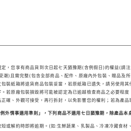
定，您享有商品貨到次日起七天猶豫期(含例假日)的權益(請
受潮)且需完整(包含全部商品、配件、原廠內外包裝、贈品及所
之包裝紙箱將退貨商品包裝妥當，若原紙箱已遺失，請另使用其
字。若原廠包裝損毀將可能被認定為已逾越檢查商品之必要程度，
品正確、外觀可接受，再行拆封，以免影響您的權利；若為產品
理例外情事適用準則」，下列商品不適用七日猶豫期，除產品本
短或解約時即將逾期。(如:生鮮蔬果、乳製品、冷凍冷藏食材、