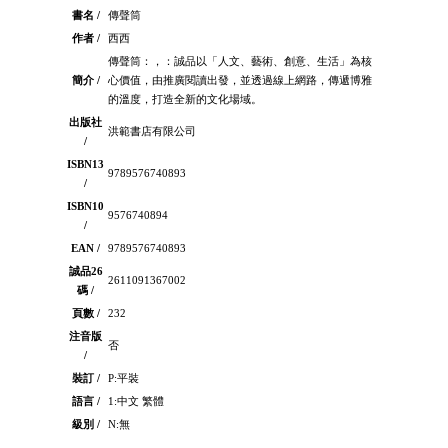
書名 /
傳聲筒
作者 /
西西
傳聲筒：，：誠品以「人文、藝術、創意、生活」為核
簡介 /
心價值，由推廣閱讀出發，並透過線上網路，傳遞博雅
的溫度，打造全新的文化場域。
出版社
洪範書店有限公司
/
ISBN13
9789576740893
/
ISBN10
9576740894
/
EAN /
9789576740893
誠品26
2611091367002
碼 /
頁數 /
232
注音版
否
/
裝訂 /
P:平裝
語言 /
1:中文 繁體
級別 /
N:無