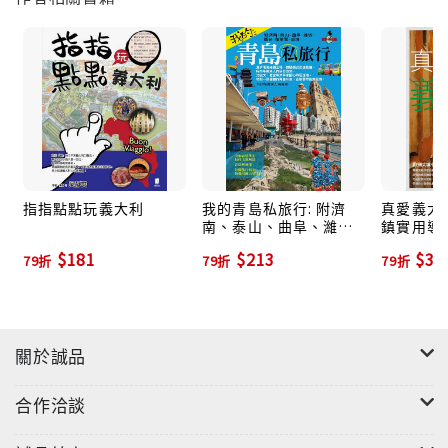
排最豐富的旅行。
●精細全地圖最安心
書中所有景點、店家全都標示在地圖上，精細的清邁各
區地圖＆4大山城路線地圖，旅行時隨身帶著走，暢行無
阻。
指指點點玩義大利
我的青島私旅行: 附濟
真愛義大利
南、泰山、曲阜、濰
鎮實用導覽
坊、煙台、蓬萊閣、威
$181
$213
$39
79折
79折
79折
海
關於誠品
合作洽談