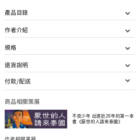
的價格享受小資貴族的玩法。
●別人不知的旅行祕笈
產品目錄
你知道在泰北有哪些旅遊小訣竅，如何玩得比別人更盡
興？各個郊區有哪些特殊體驗活動？又有哪些禁忌應該
作者介紹
注意？從季節與節慶導覽、短期旅行團與特色玩法建
議，超貼心的行家祕笈，為你一一破解，讓你玩得更安
規格
心！
●深度人文風情探索
退貨說明
本書將清邁分為4大區來介紹，並衍伸至近郊的叢林體驗
行程，還有泰北山城專題：充滿藝術感的山中小鎮「拜
付款/配送
城」、心靈綠洲「清萊」、神祕感十足的「金三角」，
以及最浪漫的古城遺跡「素可泰」。詳解各城市風情文
化、地理環境與交通，讓你在享樂之餘進行更深入的文
商品相關策展
化交流！
●縝密行程趣味無窮
不良少年 出道近20年的第一本
書《厭世的人請來泰國》
從機場出發，如何到達各景點，全部幫你規畫好。並且
依照不同天數及主題，提供5天4夜、7天6夜、老少同
作者相關書籍
遊、48小時快閃......等各樣行程，幫助你在有限時間內安