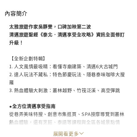
內容簡介
太雅旅遊作家吳靜雯，口碑加映第二波
清邁旅遊聖經《泰北．清邁享受全攻略》資訊全面修訂
升級！
【全新企劃特輯】
1. 人文風情最吸睛：看懂寺廟建築、清邁6大古城門
2. 達人玩法不藏私：特色節慶玩法、隱巷泰味咖啡大搜
羅
3. 熱血體驗大刺激：叢林越野、竹筏泛溪、高空彈跳
●全方位清邁享受指南
從巷弄美味特搜、創意市集逛買、SPA按摩導覽到叢林
熱血體驗，還有烹飪、泰語等課程與全區各城景點情
報，由達人領路，提供全方位挖寶指南，讓你用最實在
展開看更多