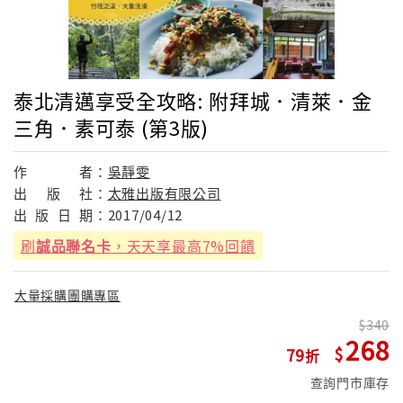
泰北清邁享受全攻略: 附拜城．清萊．金
三角．素可泰 (第3版)
作
者：
吳靜雯
出
版
社：
太雅出版有限公司
出
版
日
期：
2017/04/12
刷
誠品聯名卡
，天天享最高7%回饋
大量採購團購專區
340
268
79
查詢門市庫存