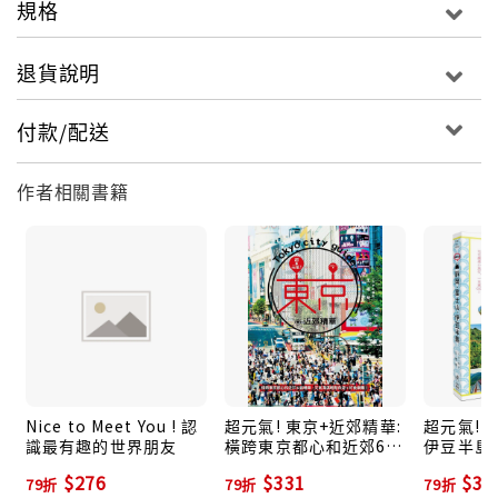
規格
迅速掌握各項要領。除了提出到奧地利欣賞莫札特的5大
理由之外，並介紹這位「音樂神童」的生平，以及他的
退貨說明
經典創作。若要前往欣賞音樂會或歌劇，更要參看作者
蒐集的重點提示，從如何尋找、選擇表演節目，到購票
付款/配送
方式、音樂會現場的注意事項……，都是最實用的資
訊。
作者相關書籍
區分為「維也納」與「薩爾斯堡」兩大城市，分別以3個
面向帶領讀者遊覽其間：造訪莫札特－分別介紹該城市
中與莫札特相關的景點或表演場所，諸如莫札特的出生
地、莫札特故居、以及莫札特曾經創作或表演的場所。
順遊景點－介紹該城市的知名景點，雖與莫札特無直接
關聯，卻也值得一訪。咖啡館．餐廳－在咖啡文化盛行
的奧地利，品啜咖啡是不容錯過的體驗。
Nice to Meet You ! 認
超元氣! 東京+近郊精華:
超元氣!
提供實用住宿情報，從認識奧地利的住宿選擇、等級與
識最有趣的世界朋友
橫跨東京都心和近郊6縣
伊豆半島
價位，建構讀者的初步認識後，分別就維也納與薩爾斯
精華, 元氣滿滿輕鬆自遊
$276
$331
$30
堡兩座城市，推薦各個等級的飯店、旅館，提供遊客下
79折
79折
79折
+好食樂購!