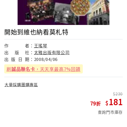
開始到維也納看莫札特
作
者：
王瑤琴
出
版
社：
太雅出版有限公司
出
版
日
期：
2008/04/06
刷
誠品聯名卡
，天天享最高7%回饋
大量採購團購專區
230
181
79
查詢門市庫存