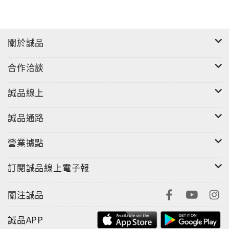
榻的選擇。
■作者簡介
關於誠品
王瑤琴
台灣省嘉義市人，早期創作以散文和現代詩為主，與友
合作洽談
人合辦過現代詩刊，後來因為愛上旅行，開始研習攝
影，曾經擔任華航雜誌攝影編輯。1991年，在恆昶藝廊
誠品線上
舉辦「王瑤琴師生攝影展」。1994年12月于台北市立美
誠品通路
術館舉辦個人攝影展，主題「王子的居所─印度拉賈斯
坦」。1995年起成為自由作家，從事旅遊報導、攝影和
營業據點
教學等工作，足跡遍及世界各角落，包括：印度、尼泊
爾、日本、北韓、中國、西歐、東歐、南歐、北歐、美
訂閱誠品線上電子報
加、阿拉斯加、哥倫比亞、巴拿馬、哥斯大黎加、俄羅
斯、中亞、埃及、土耳其、以色列、約旦、希臘、賽浦
關注誠品
路斯、突尼西亞、馬爾它……等共計54個國家。其中，
旅行次數超過10次以上的國家是日本、印度和尼泊爾。
誠品APP
著有《開始到印度助旅行》《開始到日本賞櫻》《澳