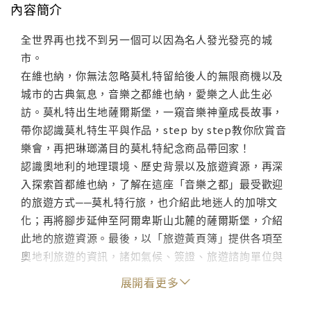
內容簡介
全世界再也找不到另一個可以因為名人發光發亮的城
市。
在維也納，你無法忽略莫札特留給後人的無限商機以及
城市的古典氣息，音樂之都維也納，愛樂之人此生必
訪。莫札特出生地薩爾斯堡，一窺音樂神童成長故事，
帶你認識莫札特生平與作品，step by step教你欣賞音
樂會，再把琳瑯滿目的莫札特紀念商品帶回家！
認識奧地利的地理環境、歷史背景以及旅遊資源，再深
入探索首都維也納，了解在這座「音樂之都」最受歡迎
的旅遊方式──莫札特行旅，也介紹此地迷人的加啡文
化；再將腳步延伸至阿爾卑斯山北麓的薩爾斯堡，介紹
此地的旅遊資源。最後，以「旅遊黃頁簿」提供各項至
奧地利旅遊的資訊，諸如氣候、簽證、旅遊諮詢單位與
網站等，方便讀者規畫一趟奧地利旅行。
展開看更多
對於要到奧地利聆賞莫札特的讀者，提供行前的知識，