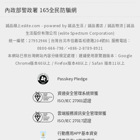
洲：雪梨．墨爾本 附大堡礁．艾爾斯岩》《印度》、
內政部警政署
165全民防騙網
《西班牙．葡萄牙》、《奧地利．捷克．匈牙利》《認
識最有趣的世界朋友》（太雅出版）以及日本、印度、
誠品線上eslite.com - powered by 誠品生活 / 誠品書店 / 誠品物流 | 誠品
尼泊爾、西藏、恆河訪勝等30餘本。
生活股份有限公司 (eslite Spectrum Corporation)
■本書目錄
統一編號：27952966 | 台灣台北市信義區松德路204號B1 服務電話：
0800-666-798／+886-2-8789-8921
導覽篇
本網站已依台灣網站內容分級規定處理｜建議使用瀏覽器版本：Google
行前篇
Chrome版本60以上 / Firefox版本48以上 / Safari 版本11以上
主題篇
住宿情報
Passkey Pledge
資通安全管理系統榮獲
ISO/IEC 27001認證
雲端服務資訊安全管理榮獲
ISO/IEC 27017認證
行動應用APP基本資安