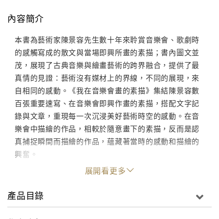
內容簡介
本書為藝術家陳景容先生數十年來聆賞音樂會、歌劇時
的感觸寫成的散文與當場即興所畫的素描；書內圖文並
茂，展現了古典音樂與繪畫藝術的跨界融合，提供了最
真情的見證：藝術沒有媒材上的界線，不同的展現，來
自相同的感動。《我在音樂會畫的素描》集結陳景容數
百張重要速寫、在音樂會即興作畫的素描，搭配文字記
錄與文章，重現每一次沉浸美好藝術時空的感動。在音
樂會中描繪的作品，相較於隨意畫下的素描，反而是認
真捕捉瞬間而描繪的作品，蘊藏著當時的感動和描繪的
興奮。
展開看更多
產品目錄