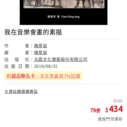
我在音樂會畫的素描
作
者：
陳景容
繪
者：
陳景容
出
版
社：
允晨文化實業股份有限公司
出
版
日
期：
2016/08/31
刷
誠品聯名卡
，天天享最高7%回饋
大量採購團購專區
550
434
79
查詢門市庫存