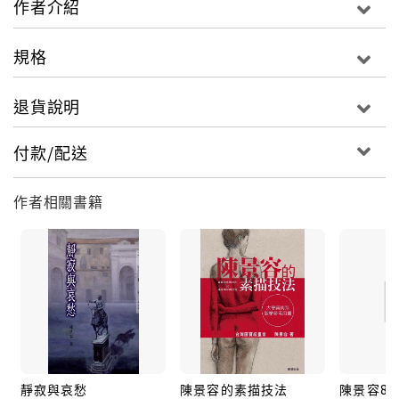
作者介紹
規格
退貨說明
付款/配送
作者相關書籍
靜寂與哀愁
陳景容的素描技法
陳景容86