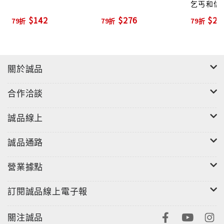
乞丐和信
$142
$276
$23
79折
79折
79折
關於誠品
合作洽談
誠品線上
誠品通路
營業據點
訂閱誠品線上電子報
關注誠品