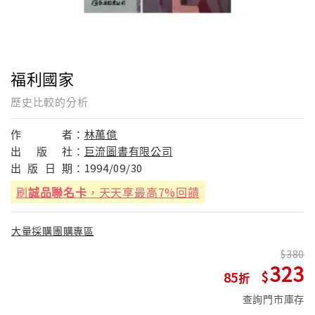
福利國家
歷史比較的分析
作
者：
林萬億
出
版
社：
巨流圖書有限公司
出
版
日
期：
1994/09/30
刷
誠品聯名卡
，天天享最高7%回饋
大量採購團購專區
380
323
85
查詢門市庫存