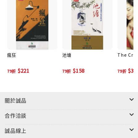
只能在漢語中才能產生回聲，才具有詩意，這是一次全
心全力的漢語寫作。
這本詩集的創作過程是一次愉快的旅行，像是一個美好
的假期給自己帶來安靜的喜悅。
我相信自己有寫詩的能力，如果能一直長期用漢語寫
瘋狂
池塘
The Cra
詩，可能會取得更有意義的成績。
$221
$158
$39
79折
79折
79折
過去哈金以移民的異鄉客身分冷眼觀看，以小說家與詩
關於誠品
人的筆，用離開母土，重新學習以異國語言寫字說話，
筆耕有成，更以文學作品與成就，獲得廣大國際讀者的
合作洽談
迴響與諸多獎項的肯定。哈金不僅用不同形式的文學，
思索自身的遷移，抵抗那個稱為母親的國家，也不斷追
誠品線上
索家園的意涵與生命的定位，以文學創造與抒懷，真情