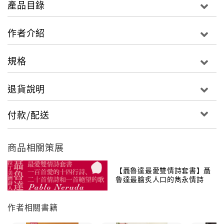
產品目錄
遙遠的雷聲會給你送來純淨的驚喜
作者介紹
天上的鳥群會教你另一種智慧
規格
你的心靈將生出翅
退貨說明
你的語言裡將沒有這些詞彙：
付款/配送
邊界、哀怨、畏怯、崩潰……
商品相關策展
哈金：
【聶魯達最愛雙情詩套書】聶
魯達最膾炙人口的雋永情詩
用漢語寫這些詩給我帶來了多年來從未有過的平靜和歡
作者相關書籍
悅