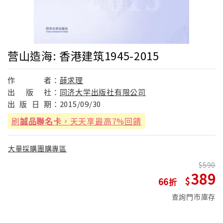
营山造海: 香港建筑1945-2015
作
者：
薛求理
出
版
社：
同济大学出版社有限公司
出
版
日
期：
2015/09/30
刷
誠品聯名卡
，天天享最高7%回饋
大量採購團購專區
590
389
66
查詢門市庫存