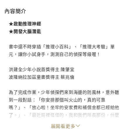
內容簡介
★啟動推理神經
★開發大腦潛能
書中還不時穿插「推理小百科」、「推理大考驗」單
元，讓你小試身手，測測自己的偵探等級喔！
洪建全少年小說首獎得主 陳肇宜
波隆納拉加茲童書獎得主 蔡兆倫
為了完成作業，少年偵探們來到海邊的防風林，意外聽
到一段對話：「你安排那個叫火山的，真的可靠
嗎？」、「放心啦！坐牢的安家費和補償金都已經給他
了。」、「最近局裡怪怪的，我和我們所長那份，什麼
時候可以拿到？」……安家費？補償金？局裡？所長？
展開看更多
莫非這是一場黑白道勾結走私的大陰謀？少年偵探們的