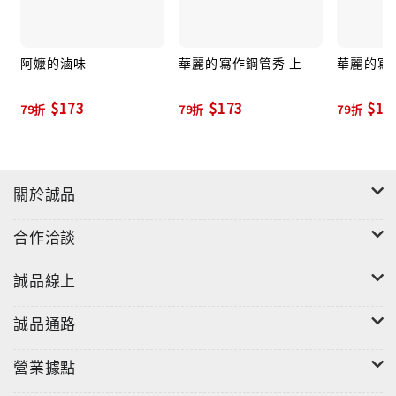
阿嬤的滷味
華麗的寫作鋼管秀 上
華麗的寫
$173
$173
$17
79折
79折
79折
關於誠品
合作洽談
誠品線上
誠品通路
營業據點