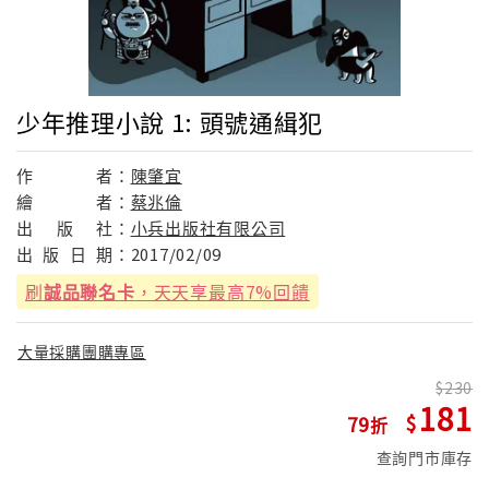
少年推理小說 1: 頭號通緝犯
作
者：
陳肇宜
繪
者：
蔡兆倫
出
版
社：
小兵出版社有限公司
出
版
日
期：
2017/02/09
刷
誠品聯名卡
，天天享最高7%回饋
大量採購團購專區
230
181
79
查詢門市庫存