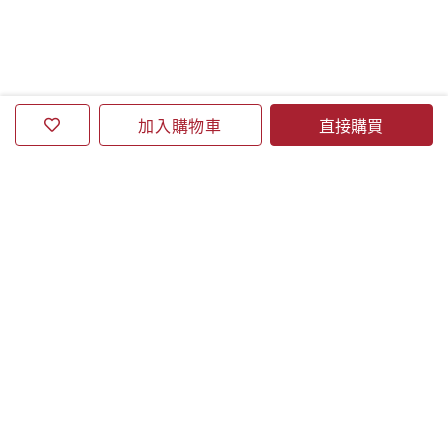
尼克的動人故事，應該會在他們的心目中占有一席之
地。」－－美國《國家公共廣播電台》
「美國凱迪克金牌獎得主布萊恩‧賽茲尼克（Brian
Selznick）的最新傑作《奇光下的祕密》，揉合了絕妙
加入購物車
直接購買
的想像力和說故事技巧。賽茲尼克優美且細膩的插圖，
帶領讀者一覽博物館裡各種各樣的奇珍收藏，並隨著班
關於誠品
和羅絲探究他們彼此之間的連結。最後，在故事出乎意
料且發人深省的轉折處，他們的人生相互碰撞，不僅令
合作洽談
人驚歎，更肯定生命的價值。」－－美國亞馬遜網路書
店2011年9月最佳童書書評
誠品線上
「一本令人著迷、感動的小說……如此引人入勝，連翻
誠品通路
頁都來不及。」－－加拿大《國加郵報》
營業據點
「這是一部了不起、出色的作品，一本不得不讀的好
書，其本身就是一座名副其實的奇珍收藏櫃。」－－加
訂閱誠品線上電子報
拿大《環球郵報》