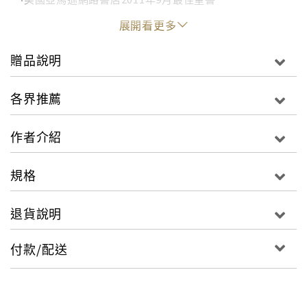
‧入圍2011年美國好讀讀者票選好書獎
展開看更多
‧美國《紐約時報》、《華爾街日報》、「國家公共廣播
電台」、《出版人週刊》、《柯克思書評》、《書
贈品說明
單》、《學校圖書館期刊》重點推薦
‧加拿大《國家郵報》、《環球郵報》與《電影娛樂雜
各界推薦
誌》強力推薦
‧美國亞馬遜網路書店暢銷排行榜前100名
作者介紹
‧美國亞馬遜網路書店五顆星讀者書評篇數破百！
‧全書超過230張跨頁炭筆素描插畫，宛如電影運鏡般的
規格
驚奇視覺，直觸人心！
‧作者布萊恩‧賽茲尼克另一部得獎作品已改編為奧斯卡強
退貨說明
片《雨果的冒險》！「我們都生活在溝渠裡，但仍有人
仰望星空」一道耀眼白光劃過天際，他失去了聽覺，
付款/配送
她築起夢中那個城市……
他的故事以文字娓娓道來，她的故事完全以插圖敘述
班沉浸在喪母的悲痛中，他渴望見到從未謀面的爸爸，