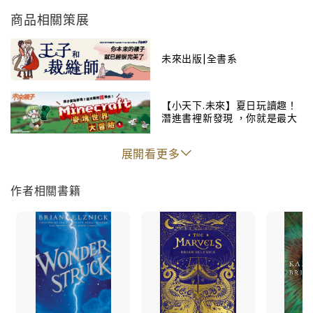
改變自己的生活。當他在媽媽的房間裡發現了可以找到
商品相關策展
爸爸的線索，卻突然遭到雷擊，原本正常的那隻耳朵再
也聽不見聲音。但是，這個男孩毫不畏懼，依然循著線
未來出版|全書系
索，隻身來到紐約市的美國自然歷史博物館……
羅絲終日遙望著河對岸的紐約市，對一位神祕的女演員
充滿嚮往。她將女演員的一生詳盡蒐集在剪貼簿裡。孤
【小天下.未來】夏日玩讀趣！
潛進書裡新發現 ，你就是最大
注一擲的，這個女孩也循著女演員的足跡抵達紐約市，
贏家！
踏進了同一座博物館──只不過，時間整整比班早了五十
展開看更多
年……
班的故事以文字娓娓道來，羅絲的故事則以插圖敘述。
作者相關書籍
兩個故事，兩趟追尋內心渴望的旅程，以迷人的對稱安
排交織、輪替，帶領讀者一覽博物館的奇珍收藏，隨著
班和羅絲的身影探究兩人之間的關聯與糾結；最後，在
故事出乎意料的轉折處，班和羅絲的人生相互碰撞，結
局不僅令人驚歎，更是發人深省。
故事情節層次豐富、錯綜複雜、感人且優美──內含超過
230張跨頁插圖──絕妙揉合了不凡的想像力和獨特的說