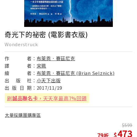
奇光下的祕密 (電影書衣版)
Wonderstruck
作
者：
布萊恩．賽茲尼克
譯
者：
宋珮
繪
者：
布萊恩．賽茲尼克 (Brian Selznick)
出
版
社：
小天下出版
出
版
日
期：
2017/11/19
刷
誠品聯名卡
，天天享最高7%回饋
大量採購團購專區
599
473
79