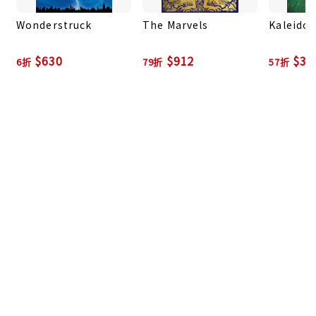
故事技巧，是一本文字和圖畫雙線並進的小說，一部精
Wonderstruck
The Marvels
Kaleido
彩絕倫的大師之作。
國外專業書評
$630
$912
$39
6折
79折
57折
「引人、高明且完美的擘劃，以文字和圖像巧妙的說故
事。賽茲尼克的天賦在於述說不尋常且令人難以忘懷的
故事。」－－美國《紐約時報》書評
「賽茲尼克繼榮獲凱迪克金牌獎的《雨果的祕密》一
書，又一本插畫小說，這部作品更加鞏固他的聲望，讓
他成為當今最創新的說書人之一。」－－美國《出版人
週刊》重點書評
「值得注目的奇珍。文、圖雙重敘事的形式所提供的閱
讀感受，絕非單憑文字或插畫就能實現。」－－美國
《學校圖書館期刊》重點書評