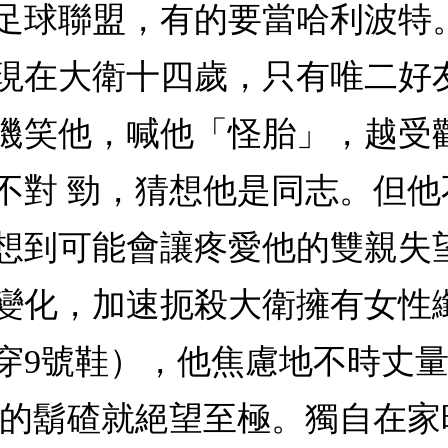
足球聯盟，有的要當哈利波特
現在大衛十四歲，只有唯二好
譏笑他，喊他「怪胎」，越受
不對 勁，猜想他是同志。但
想到可能會讓疼愛他的雙親失
變化，加速扼殺大衛擁有女性
穿9號鞋），他焦慮地不時丈
出的鬍碴就絕望至極。獨自在