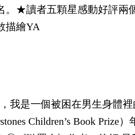
名。★讀者五顆星感動好評兩
敢描繪YA
戀，我是一個被困在男生身體
nes Children’s Book P