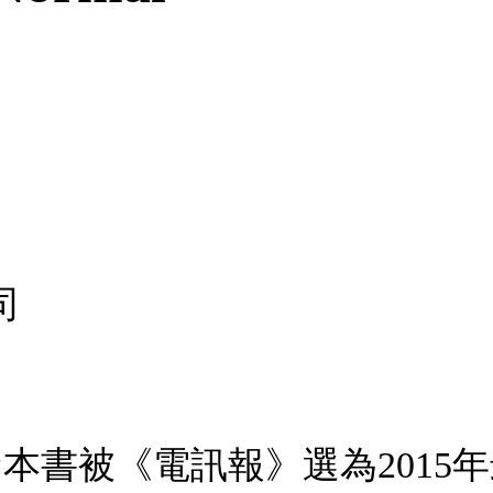
司
★本書被《電訊報》選為201