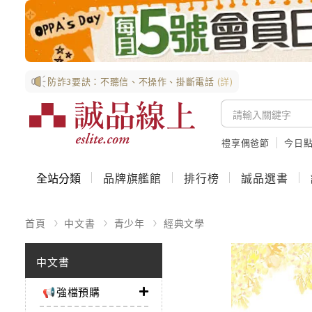
防詐3要訣：不聽信、不操作、掛斷電話
(詳)
禮享偶爸節
今日
全站分類
品牌旗艦館
排行榜
誠品選書
首頁
中文書
青少年
經典文學
中文書
📢強檔預購