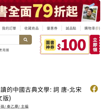
我的訂單
收藏商品
優惠券
誠品點
購物車(
)
0
考用展
讀的中國古典文學: 詞 唐-北宋
文版)
嶺/ 秦乙塵/ 主編