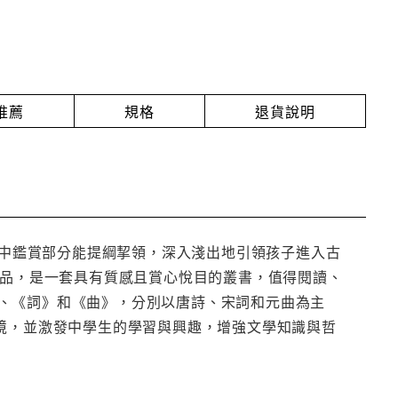
推薦
規格
退貨說明
書中鑑賞部分能提綱挈領，深入淺出地引領孩子進入古
作品，是一套具有質感且賞心悅目的叢書，值得閱讀、
、《詞》和《曲》，分別以唐詩、宋詞和元曲為主
意境，並激發中學生的學習與興趣，增強文學知識與哲