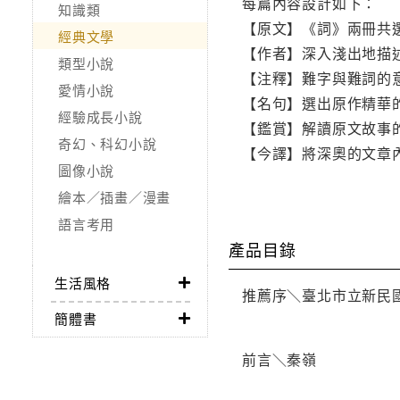
每篇內容設計如下：
知識類
【原文】《詞》兩冊共選
經典文學
【作者】深入淺出地描
類型小說
【注釋】難字與難詞的
愛情小說
【名句】選出原作精華
經驗成長小說
【鑑賞】解讀原文故事
奇幻、科幻小說
【今譯】將深奧的文章
圖像小說
繪本／插畫／漫畫
語言考用
產品目錄
生活風格
推薦序＼臺北市立新民
簡體書
前言＼秦嶺