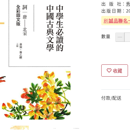
出
版
社：
出
版
日
期：
2
刷
誠品聯名
數量
收藏
付款/配送