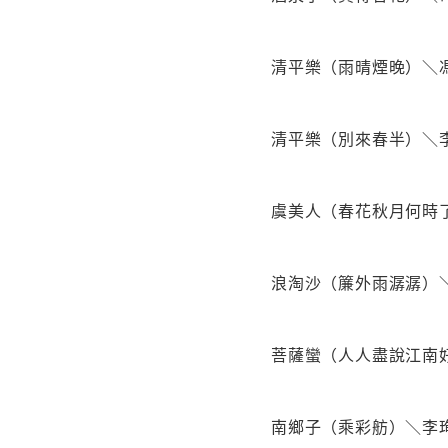
清平樂（雨晴煙晚）＼
清平樂（別來春半）＼
虞美人（春花秋月何時
浪淘沙（簾外雨潺潺）
菩薩蠻（人人盡說江南
南鄉子（乘彩舫）＼李