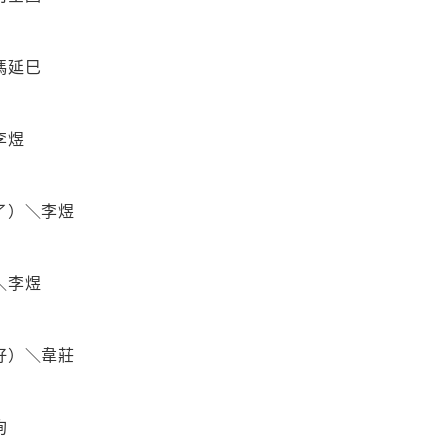
馮延巳
李煜
了）＼李煜
＼李煜
好）＼韋莊
珣