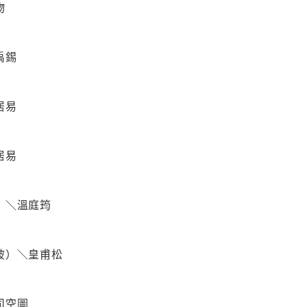
物
禹錫
居易
居易
）＼溫庭筠
陂）＼皇甫松
司空圖