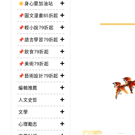
☀️身心靈加油站
📌圖文漫畫85折起
📌輕小說79折起
📌語言學習79折起
📌飲食79折起
📌美術79折起
📌藝術設計79折起
編輯推薦
人文史哲
文學
心理勵志