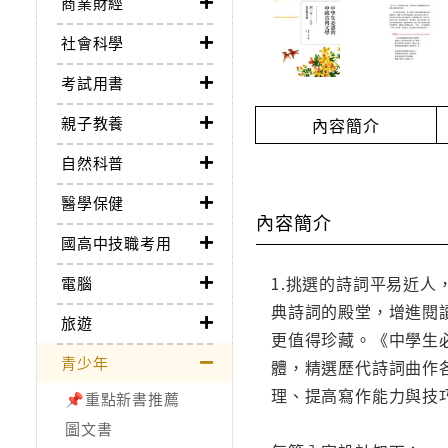
商業財經
社會科學
考試用書
親子教養
內容簡介
自然科普
醫學保健
內容簡介
國高中技職考用
1.挑選的詩詞平易近人
電腦
典詩詞的殿堂，增進閱
旅遊
更值得珍藏。《中學生
青少年
體，精選歷代詩詞曲作
理、提高寫作能力與技
📌重點新書推薦
圖文書