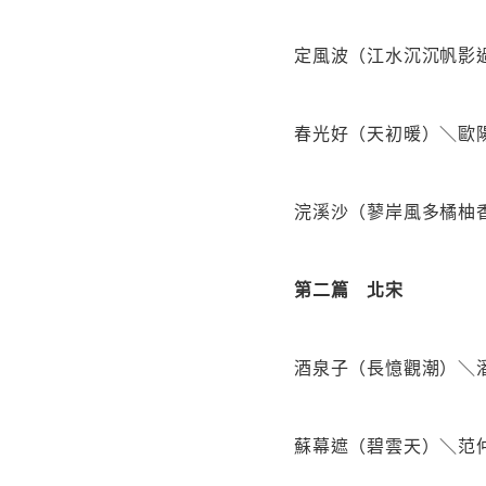
定風波（江水沉沉帆影
春光好（天初暖）＼歐
浣溪沙（蓼岸風多橘柚
第二篇 北宋
酒泉子（長憶觀潮）＼
蘇幕遮（碧雲天）＼范