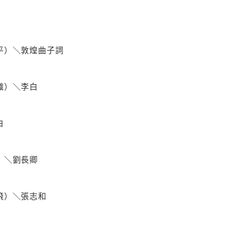
平）＼敦煌曲子詞
織）＼李白
白
）＼劉長卿
飛）＼張志和