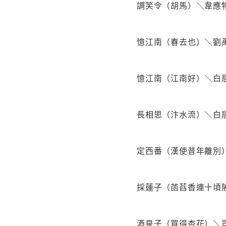
調笑令（胡馬）＼韋應
憶江南（春去也）＼劉
憶江南（江南好）＼白
長相思（汴水流）＼白
定西番（漢使昔年離別
採蓮子（菡萏香連十頃
酒泉子（買得杏花）＼