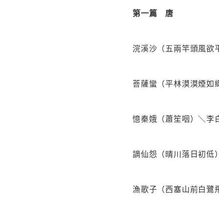
第一篇 唐
浣溪沙（五兩竿頭風欲
菩薩蠻（平林漠漠煙如
憶秦娥（蕭笙咽）＼李
謫仙怨（晴川落日初低
漁歌子（西塞山前白鷺