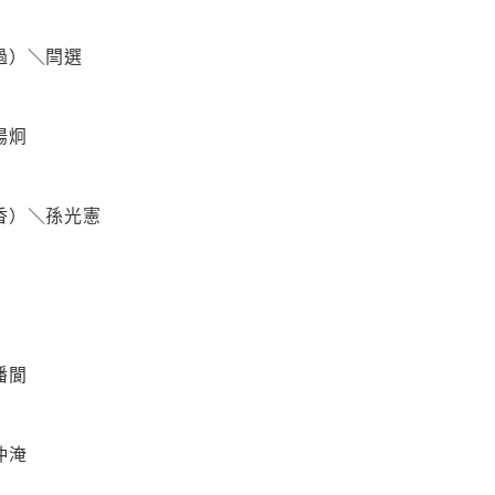
過）＼閆選
陽炯
香）＼孫光憲
潘閬
仲淹