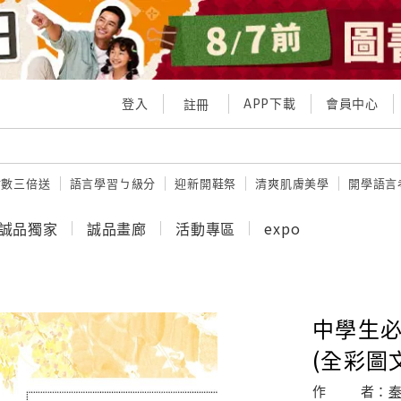
登入
APP下載
會員中心
註冊
點數三倍送
語言學習ㄅ級分
迎新開鞋祭
清爽肌膚美學
開學語言
誠品獨家
誠品畫廊
活動專區
expo
中學生必
(全彩圖
作
者：
秦