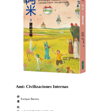
Ami: Civilizaciones Internas
作
Enrique Barrios
者
出