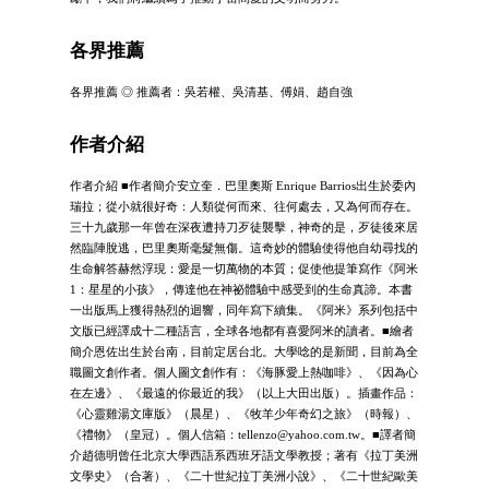
各界推薦
各界推薦 ◎ 推薦者：吳若權、吳清基、傅娟、趙自強
作者介紹
作者介紹 ■作者簡介安立奎．巴里奧斯 Enrique Barrios出生於委內
瑞拉；從小就很好奇：人類從何而來、往何處去，又為何而存在。
三十九歲那一年曾在深夜遭持刀歹徒襲擊，神奇的是，歹徒後來居
然臨陣脫逃，巴里奧斯毫髮無傷。這奇妙的體驗使得他自幼尋找的
生命解答赫然浮現：愛是一切萬物的本質；促使他提筆寫作《阿米
1：星星的小孩》，傳達他在神祕體驗中感受到的生命真諦。本書
一出版馬上獲得熱烈的迴響，同年寫下續集。《阿米》系列包括中
文版已經譯成十二種語言，全球各地都有喜愛阿米的讀者。■繪者
簡介恩佐出生於台南，目前定居台北。大學唸的是新聞，目前為全
職圖文創作者。個人圖文創作有：《海豚愛上熱咖啡》、《因為心
在左邊》、《最遠的你最近的我》（以上大田出版）。插畫作品：
《心靈雞湯文庫版》（晨星）、《牧羊少年奇幻之旅》（時報）、
《禮物》（皇冠）。個人信箱：
tellenzo@yahoo.com.tw
。■譯者簡
介趙德明曾任北京大學西語系西班牙語文學教授；著有《拉丁美洲
文學史》（合著）、《二十世紀拉丁美洲小說》、《二十世紀歐美