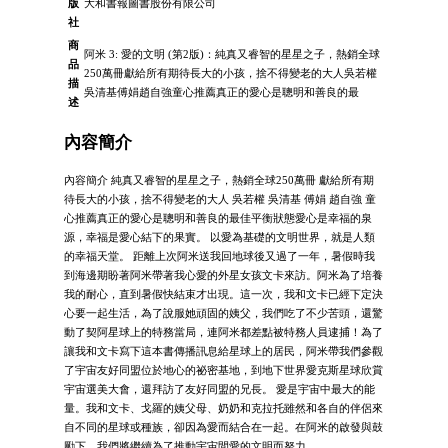
版
大和書報圖書股份有限公司
社
商
阿米 3: 愛的文明 (第2版)：純真又睿智的星星之子，熱銷全球
品
250萬冊獻給所有期待長大的小孩，捨不得變老的大人吳若權
描
吳清基傅娟趙自強童心推薦真正的愛心是聰明和善良的最
述
內容簡介
內容簡介 純真又睿智的星星之子，熱銷全球250萬冊 獻給所有期
待長大的小孩，捨不得變老的大人 吳若權 吳清基 傅娟 趙自強 童
心推薦真正的愛心是聰明和善良的最佳平衡狀態愛心是幸福的泉
源，幸福是愛心結下的果實。 以愛為基礎的文明世界，就是人類
的幸福天堂。 距離上次阿米送我回地球後又過了一年，暑假時我
到海邊期盼著阿米帶著我心愛的外星女孩文卡來訪。阿米為了培養
我的耐心，直到暑假快結束才出現。這一次，我和文卡已經下定決
心要一起生活，為了說服她頑固的姨父，我們吃了不少苦頭，還驚
動了契阿星球上的特務當局，連阿米都差點被特務人員逮捕！為了
讓我和文卡寫下這本書傳播訊息給星球上的居民，阿米帶我們參觀
了宇宙友好同盟位於地心的祕密基地，到地下世界愛克斯星球欣賞
宇宙選美大會，還拜訪了友好同盟的兄長。 愛是宇宙中最大的能
量。我和文卡、戈羅的姨父母、奶奶和克拉托雖然和各自的伴侶來
自不同的星球或種族，卻因為愛而結合在一起。在阿米的啟發與鼓
勵下，我們將繼續為了推動宇宙間愛的文明而努力。