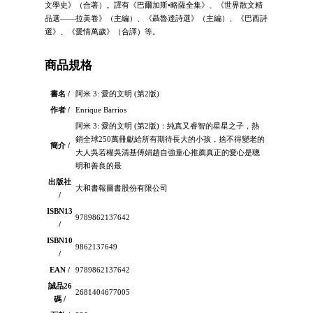
文學史》（合著）。譯有《巴爾加斯•略薩全集》、《世界散文精
品選——拉美卷》（主編）、《聶魯達詩選》（主編）、《巴西詩
選》、《愛情萬歲》（合譯）等。
商品規格
書名 /
阿米 3: 愛的文明 (第2版)
作者 /
Enrique Barrios
阿米 3: 愛的文明 (第2版)：純真又睿智的星星之子，熱
銷全球250萬冊獻給所有期待長大的小孩，捨不得變老的
簡介 /
大人吳若權吳清基傅娟趙自強童心推薦真正的愛心是聰
明和善良的最
出版社
大和書報圖書股份有限公司
/
ISBN13
9789862137642
/
ISBN10
9862137649
/
EAN /
9789862137642
誠品26
2681404677005
碼 /