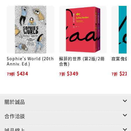
找尋自我的人生價值與定位。
Sophie's World (20th
蘇菲的世界 (第2版/2冊
寂寞傀儡
Anniv. Ed.)
合售)
$434
$349
$210
79折
7折
7折
關於誠品
合作洽談
誠品線上