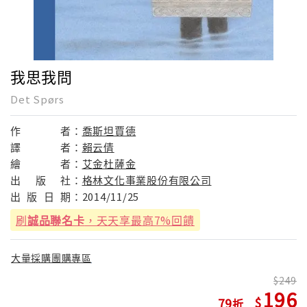
我思我問
Det Spørs
作
者：
喬斯坦賈德
譯
者：
賴云倩
繪
者：
艾金杜薩金
出
版
社：
格林文化事業股份有限公司
出
版
日
期：
2014/11/25
刷
誠品聯名卡
，天天享最高7%回饋
大量採購團購專區
249
196
79