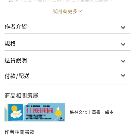
展開看更多
世界是怎麼形成的？
作者介紹
我為什麼活著？
規格
我需要擁有很多東西才能快樂嗎？
退貨說明
生命中最重要的是什麼？
付款/配送
繼世紀最暢銷的哲學小說《蘇菲的世界》之後，
商品相關策展
喬斯坦賈德再次提出永恆的問題，
格林文化｜童書．繪本
啟發孩子對生命意義的思考，
作者相關書籍