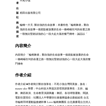
不死小強
者
出
版
稻田出版有限公司
社
商
輪轉一片天: 鄭自強的生命故事：本書特色「輪椅舞者」鄭自
品
強的生命故事一個差點被放棄的生命一條崎嶇坎坷的命運之路
描
一顆無比堅韌頑強的心一段大起大落的奮鬥傳奇：誠品以「
述
內容簡介
內容簡介 「輪椅舞者」鄭自強的生命故事一個差點被放棄的生命
一條崎嶇坎坷的命運之路一顆無比堅韌頑強的心一段大起大落的奮
鬥傳奇
作者介紹
作者介紹 ■作者簡介鄭自強筆名：不死小強台灣阿美族，族名：
masaw ako 學歷：中台科技大學資訊管理系肄業專長：主持、編
舞、舞蹈表演、生命教育演講興趣：舞蹈、各項球類運動、閱讀、
電影欣賞現任：社團法人中華樂扶社會服務協會企劃組組長 台北
市輪椅羽球運動協會總幹事 Love 輪椅舞團長 台北廣播電台主持人