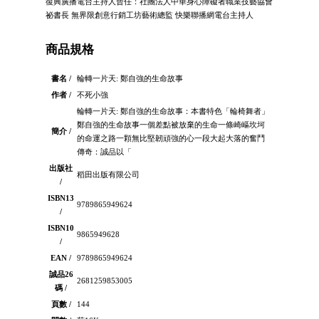
復興廣播電台主持人曾任：社團法人中華身心障礙者職業技藝協會
祕書長 無界限創意行銷工坊藝術總監 快樂聯播網電台主持人
商品規格
書名 /
輪轉一片天: 鄭自強的生命故事
作者 /
不死小強
輪轉一片天: 鄭自強的生命故事：本書特色「輪椅舞者」
鄭自強的生命故事一個差點被放棄的生命一條崎嶇坎坷
簡介 /
的命運之路一顆無比堅韌頑強的心一段大起大落的奮鬥
傳奇：誠品以「
出版社
稻田出版有限公司
/
ISBN13
9789865949624
/
ISBN10
9865949628
/
EAN /
9789865949624
誠品26
2681259853005
碼 /
頁數 /
144