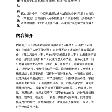
版
英屬蓋曼群島商家庭傳媒股份有限公司城邦分公司
社
商
死亡這件小事：☆亞馬遜網站逾八成讀者給予4顆星！☆喜歡
品
《茱麗葉》三部曲的人絕不能錯過！☆欲罷不能！讀者跪求作
描
者撰寫續作！#死亡只是件小事，不能好好談戀愛才是大事！
述
內容簡介
內容簡介 ☆ 亞馬遜網站逾八成讀者給予4顆星！ ☆ 喜歡《茱麗
葉》三部曲的人絕不能錯過！ ☆ 欲罷不能！讀者跪求作者撰寫續
作！ #死亡只是件小事，不能好好談戀愛才是大事！ 如果連牽手都
不行，那我復活要幹嘛？ # 死沒什麼大不了的。 在我死之前，我
只是個普通的女高中生：功課一般，長相中上，有個還算帥的男
友。 復活之後，我變得有點不一樣。眼睛的顏色變了，身體多了
幾條縫線，更重要的是，我得到一種特殊能力。 一種藉由碰觸，
就能讓生命消逝的能力。 有了這種能力，我好像無所不能，掌握
萬物的生殺大權。 它的副作用只有一個：我無法談戀愛，以免害
死我喜歡的人。 幸好海登‧康姆瓦爾很快就出現了，他高䠷，帥
氣，充滿魅惑。 在他的引導下，我學會收放自如，終於能直接觸
碰他、親吻他、甚至是…… 就在一切都順利發展時，我才發現：
無論是我的死亡、還是我的復活，都是有心人操控的。 原來，死
亡不全然是件小事。