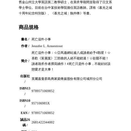
舊金山州立大學英語第二教學碩士，在美求學期間並取得了日文系
學士學位。目前在台中某技術學院擔任英語教師。譯有《暮光之城
十周年紀念特別版》、《暮光之城：蝕外傳》等書。
商品規格
書名 /
死亡這件小事
作者 /
Jennifer L. Armentrout
死亡這件小事：☆亞馬遜網站逾八成讀者給予4顆星！☆
喜歡《茱麗葉》三部曲的人絕不能錯過！☆欲罷不能！
簡介 /
讀者跪求作者撰寫續作！#死亡只是件小事，不能好好談
戀愛才是大事！
出版社
英屬蓋曼群島商家庭傳媒股份有限公司城邦分公司
/
ISBN13
9789571069852
/
ISBN10
957106985X
/
EAN /
9789571069852
誠品26
2681422344002
碼 /