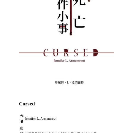
Cursed
作
Jennifer L. Armentrout
者
出