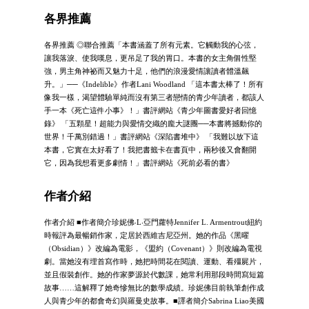
各界推薦
各界推薦 ◎聯合推薦「本書涵蓋了所有元素。它觸動我的心弦，
讓我落淚、使我嘆息，更吊足了我的胃口。本書的女主角個性堅
強，男主角神祕而又魅力十足，他們的浪漫愛情讓讀者體溫飆
升。」──《Indelible》作者Lani Woodland 「這本書太棒了！所有
像我一樣，渴望體驗單純而沒有第三者戀情的青少年讀者，都該人
手一本《死亡這件小事》！」書評網站《青少年圖書愛好者回憶
錄》 「五顆星！超能力與愛情交織的龐大謎團──本書將撼動你的
世界！千萬別錯過！」書評網站《深陷書堆中》 「我難以放下這
本書，它實在太好看了！我把書籤卡在書頁中，兩秒後又會翻開
它，因為我想看更多劇情！」書評網站《死前必看的書》
作者介紹
作者介紹 ■作者簡介珍妮佛‧L‧亞門蘿特Jennifer L. Armentrout紐約
時報評為最暢銷作家，定居於西維吉尼亞州。她的作品《黑曜
（Obsidian）》改編為電影，《盟約（Covenant）》則改編為電視
劇。當她沒有埋首寫作時，她把時間花在閱讀、運動、看殭屍片，
並且假裝創作。她的作家夢源於代數課，她常利用那段時間寫短篇
故事……這解釋了她奇慘無比的數學成績。珍妮佛目前執筆創作成
人與青少年的都會奇幻與羅曼史故事。■譯者簡介Sabrina Liao美國