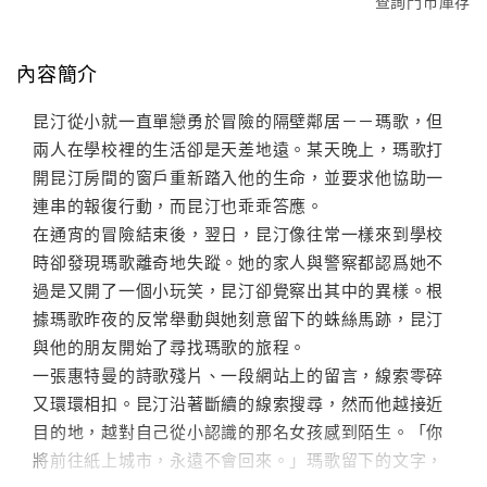
查詢門市庫存
內容簡介
昆汀從小就一直單戀勇於冒險的隔壁鄰居－－瑪歌，但
兩人在學校裡的生活卻是天差地遠。某天晚上，瑪歌打
開昆汀房間的窗戶重新踏入他的生命，並要求他協助一
連串的報復行動，而昆汀也乖乖答應。
在通宵的冒險結束後，翌日，昆汀像往常一樣來到學校
時卻發現瑪歌離奇地失蹤。她的家人與警察都認爲她不
過是又開了一個小玩笑，昆汀卻覺察出其中的異樣。根
據瑪歌昨夜的反常舉動與她刻意留下的蛛絲馬跡，昆汀
與他的朋友開始了尋找瑪歌的旅程。
一張惠特曼的詩歌殘片、一段網站上的留言，線索零碎
又環環相扣。昆汀沿著斷續的線索搜尋，然而他越接近
目的地，越對自己從小認識的那名女孩感到陌生。「你
將前往紙上城市，永遠不會回來。」瑪歌留下的文字，