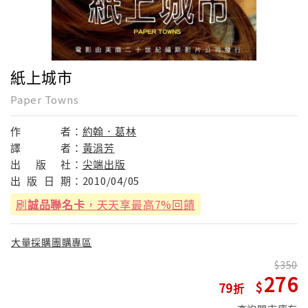
紙上城市
Paper Towns
作
者：
約翰．葛林
譯
者：
黃涓芳
出
版
社：
尖端出版
出
版
日
期：
2010/04/05
刷
誠品聯名卡
，天天享最高7%回饋
大量採購團購專區
350
276
79