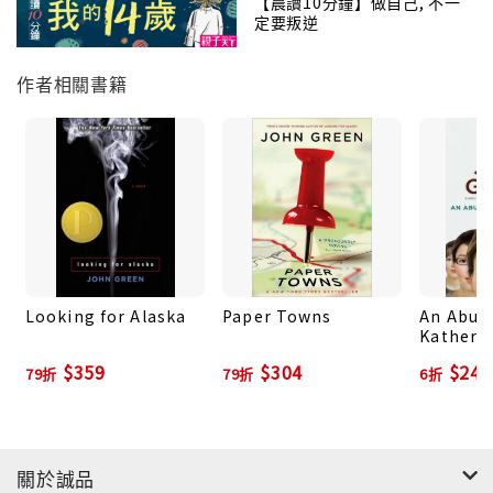
【晨讀10分鐘】做自己, 不一
定要叛逆
作者相關書籍
Looking for Alaska
Paper Towns
An Abun
Katheri
$359
$304
$240
79折
79折
6折
關於誠品