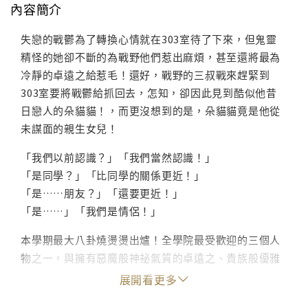
內容簡介
失戀的戰鬱為了轉換心情就在303室待了下來，但鬼靈
精怪的她卻不斷的為戰野他們惹出麻煩，甚至還將最為
冷靜的卓遠之給惹毛！還好，戰野的三叔戰來趕緊到
303室要將戰鬱給抓回去，怎知，卻因此見到酷似他昔
日戀人的朵貓貓！，而更沒想到的是，朵貓貓竟是他從
未謀面的親生女兒！
「我們以前認識？」「我們當然認識！」
「是同學？」「比同學的關係更近！」
「是……朋友？」「還要更近！」
「是……」「我們是情侶！」
本學期最大八卦燒燙燙出爐！全學院最受歡迎的三個人
物之一，與擁有惡魔般神祕氣質的卓遠之、貴族般優雅
氣質的度天涯齊名的陽光牛仔戰野－－有、女、朋、
展開看更多
友、了！