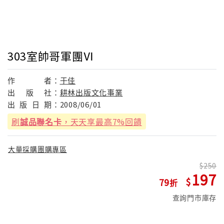
303室帥哥軍團Ⅵ
作
者：
于佳
出
版
社：
耕林出版文化事業
出
版
日
期：
2008/06/01
刷
誠品聯名卡
，天天享最高7%回饋
大量採購團購專區
250
197
79
查詢門市庫存