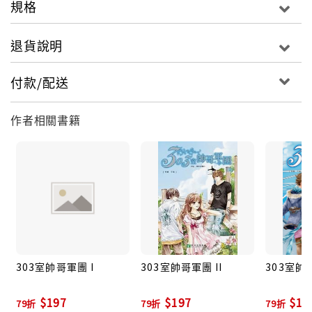
規格
沒想到，人家小女生不顧一切來到羅蘭德尋人，戰野一
不記得人家姓名、二不記得人家長相，甚至連兩人曾經
退貨說明
交往過這件事都忘記一乾二淨！這到底是怎麼回事？是
戰野的面孔健忘症又發作了嗎？還是……有人在說謊！
付款/配送
■作者簡介
于佳
作者相關書籍
縱橫華人小說界之超級作家，擁有多年寫作經驗的她，
輕鬆愉快的筆調、天馬行空的搞笑手法，讓讀者看了其
作品總忍不住捧腹大笑，使其在校園青春小說界，穩居
搞笑小天后之地位，深受年輕讀者的喜愛。
303室帥哥軍團 I
303室帥哥軍團 II
303室帥哥
$197
$197
$19
79折
79折
79折