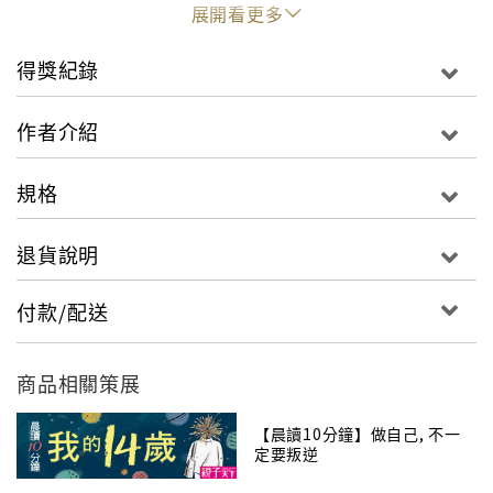
票、石頭一樣。夢是生命的瑰寶，不管大人、小孩都有
展開看更多
夢，有時夢甚至比現實還真實。小國王教導總是略帶悲
傷的書中主人翁－－「我」：如果把夢當現實、把現實
得獎紀錄
當夢來看，現實生活也許就不會那麼沈重不堪了。
小國王的出現，剛開始顯得霸道，和書中主人翁之間的
作者介紹
對話，時而幽默，時而譏諷，兩人終究慢慢發展出深刻
的友誼。
規格
書中主人翁始終認真地對待小國王，小國王也明白地告
訴書中主人翁：「就因為你要我，我才存在。」作者則
退貨說明
告訴我們：很多人不知道他們缺少一個小國王——缺乏
了對生活的想像空間與想像能力。
付款/配送
這部有趣、富有詩意又引人深思的現代童話，在德國吸
引了不同年齡層的大人小孩。把它介紹給台灣的讀者，
希望與更多人分享閱讀與想像的樂趣。－－摘錄自譯序
商品相關策展
【晨讀10分鐘】做自己, 不一
定要叛逆