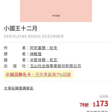
小國王十二月
DER KLEINE KONIG DEZEMBER
作
者：
阿克塞爾．哈克
譯
者：
林敏雄
繪
者：
米夏埃爾．佐瓦
出
版
社：
玉山社出版事業股份有限公司
刷
誠品聯名卡
，天天享最高7%回饋
大量採購團購專區
220
173
79