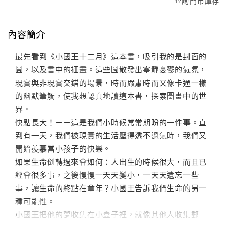
查詢門市庫存
內容簡介
最先看到《小國王十二月》這本書，吸引我的是封面的
圖，以及書中的插畫。這些圖散發出寧靜憂鬱的氣氛，
現實與非現實交錯的場景，時而嚴肅時而又像卡通一樣
的幽默筆觸，使我想認真地讀這本書，探索圖畫中的世
界。
快點長大！－－這是我們小時候常常期盼的一件事。直
到有一天，我們被現實的生活壓得透不過氣時，我們又
開始羨慕當小孩子的快樂。
如果生命倒轉過來會如何：人出生的時候很大，而且已
經會很多事，之後慢慢一天天變小，一天天遺忘一些
事，讓生命的終點在童年？小國王告訴我們生命的另一
種可能性。
小國王把他的夢收集在小盒子裡，就像其他人收集郵