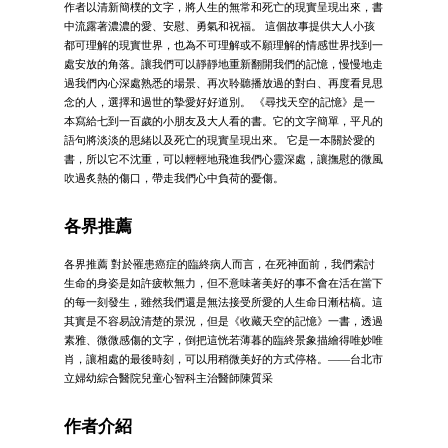
作者以清新簡樸的文字，將人生的無常和死亡的現實呈現出來，書
中流露著濃濃的愛、安慰、勇氣和祝福。 這個故事提供大人小孩
都可理解的現實世界，也為不可理解或不願理解的情感世界找到一
處安放的角落。讓我們可以靜靜地重新翻開我們的記憶，慢慢地走
過我們內心深處熟悉的場景、再次聆聽播放過的對白、再度看見思
念的人，選擇和過世的摯愛好好道別。 《尋找天空的記憶》是一
本寫給七到一百歲的小朋友及大人看的書。它的文字簡單，平凡的
語句將淡淡的思緒以及死亡的現實呈現出來。 它是一本關於愛的
書，所以它不沈重，可以輕輕地飛進我們心靈深處，讓撫慰的微風
吹過炙熱的傷口，帶走我們心中負荷的憂傷。
各界推薦
各界推薦 對於罹患癌症的臨終病人而言，在死神面前，我們索討
生命的身姿是如許疲軟無力，但不意味著美好的事不會在活在當下
的每一刻發生，雖然我們還是無法接受所愛的人生命日漸枯槁。這
其實是不容易說清楚的景況，但是《收藏天空的記憶》一書，透過
素雅、微微感傷的文字，倒把這恍若薄暮的臨終景象描繪得唯妙唯
肖，讓相處的最後時刻，可以用稍微美好的方式停格。——台北市
立婦幼綜合醫院兒童心智科主治醫師陳質采
作者介紹