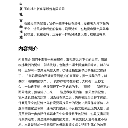
出
版
玉山社出版事業股份有限公司
社
商
收藏天空的記憶：我們手牽著手站在那裡，凝視著九月下旬的
品
天空。清風吹拂我們的髮絲，刷過雙頰，也翻攪出濕土與落葉
描
的味道。就在這時，正好有一群鳥兒飛越天際，彷彿這幅景
述
內容簡介
內容簡介 我們手牽著手站在那裡，凝視著九月下旬的天空。清風
吹拂我們的髮絲，刷過雙頰，也翻攪出濕土與落葉的味道。就在這
時，正好有一群鳥兒飛越天際，彷彿這幅景象早已事先就安排好
了。 「當妳覺得自己確實看到想拍的畫面時，捏一捏我的手，就
像按下照相機的快門。」 我靜靜地站在那裡，大約有十五秒之
久，一動也不動；然後我捏了一下媽媽的手。「喀喳！」我們不約
而同地說，然後笑了出來…… 這是我收藏的第一個天空的記憶，
我永遠也部會忘記它，因為就在第二天，媽媽發現自己得了癌症。
什麼是天空的記憶？為什麼要尋找天空的記憶？美國作家派特．布
森與插畫家溫帝爾．邁南共同描繪出小女孩艾蜜莉記憶的天空，那
是艾蜜莉一步步陪伴媽媽走完生命最後日子的記憶，也是艾蜜莉對
母親的追思，更是她轉換傷痛的力量。 向親愛的人道再見並不容
易。本書是關於一個患癌症的母親教導９歲女兒面對死亡的故事，