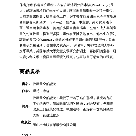
作者介紹 作者簡介珮特．布森在新澤西州的木橋(Woodbridge)長
大，就讀羅德格斯(Rutgers)大學，獲得圖書館學學士及碩士學位。
目前為圖書館員，從事諮詢工作，與丈夫艾默及四個兒子住在新澤
西州的菲利斯堡(Phillipsburg)，創作過十本童書。繪者簡介溫帝
爾．邁南著名的畫家，曾為許多圖畫書畫插畫，也創作成人書與童
書的封面插畫，得過很多獎，畫作在美國各地展出。他出生在伊利
諾州的奧若拉(Aurora)，畢業於佛羅里達州的藝術設計學校。目前
和妻子芙羅倫斯，住在康乃狄克州。 譯者簡介郭郁君台灣大學外
文系畢業，英國華威大學兒童文學研究所碩士。喜歡閱讀童書，研
究青少年文學；喜歡書可呈現的現實，也喜歡書可想像的非現實。
商品規格
書名 /
收藏天空的記憶
作者 /
珮特．布森
收藏天空的記憶：我們手牽著手站在那裡，凝視著九月
下旬的天空。清風吹拂我們的髮絲，刷過雙頰，也翻攪
簡介 /
出濕土與落葉的味道。就在這時，正好有一群鳥兒飛越
天際，彷彿這幅景
出版社
玉山社出版事業股份有限公司
/
ISBN13