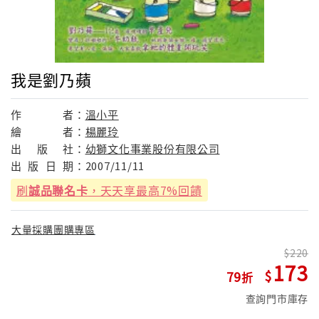
我是劉乃蘋
作
者：
溫小平
繪
者：
楊麗玲
出
版
社：
幼獅文化事業股份有限公司
出
版
日
期：
2007/11/11
刷
誠品聯名卡
，天天享最高7%回饋
大量採購團購專區
220
173
79
查詢門市庫存