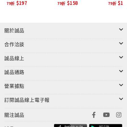
$197
$158
$19
79折
79折
79折
愛吃的皇后瓦實提
爸爸是偉大的情報員？
我不要變成單親小孩
他們的背影會說話
關於誠品
悲傷與快樂在拔河
心痛與心碎之間
合作洽談
奶瓶開花，開在你家
誠品線上
誠品通路
營業據點
訂閱誠品線上電子報
關注誠品