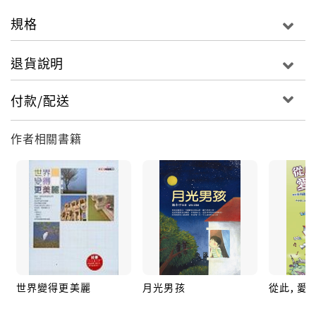
十多本感動人心的書。包括︰小說《沒有城堡的公
規格
主》、《玫瑰巧克力》等；散文《快樂天使心》、《美
少女啦啦隊》、《路見不平》等。她喜歡寫好玩的東
退貨說明
西、去稀奇古怪的地方冒險、拍各種美麗的照片、編織
各種戀愛的夢境……。除了寫書，還主持佳音電台（Ｆ
付款/配送
Ｍ90.9）《天使不打烊》節目，在國、高中大學校園穿
梭來去，跟學生分享快樂祕笈。
作者相關書籍
■本書目錄
自序：我也不喜歡別人叫我死胖子／溫小平
胖女生也有戀愛的權利
原來，失戀是這一種滋味
哭死了，也不會有人同情你
胖女生、瘦男生，誰比較倒楣？
想要穿出自己的美麗
我發誓，我會減肥成功！
世界變得更美麗
月光男孩
從此, 愛
益智比賽變成了催淚彈！
我是妳心目中的王子嗎？