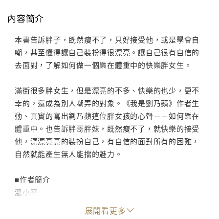
內容簡介
本書告訴胖子，既然瘦不了，只好接受他，或是學會自
嘲，甚至懂得讓自己裝扮得很漂亮。讓自己很有自信的
去面對，了解如何做一個樂在體重中的快樂胖女生。
滿街很多胖女生，但是漂亮的不多、快樂的也少，更不
幸的，還成為別人嘲弄的對象。《我是劉乃蘋》作者生
動、真實的寫出劉乃蘋這位胖女孩的心聲－－如何樂在
體重中。也告訴胖哥胖妹，既然瘦不了，就快樂的接受
他，漂漂亮亮的裝扮自己，有自信的面對所有的困難，
自然就能產生無人能擋的魅力。
■作者簡介
溫小平
她的年齡－－童心未泯，她的體重－－穩若泰山，她的
展開看更多
愛心－－如假包換，她的胃口－－能納百川，她寫了八