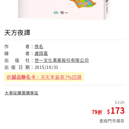
天方夜譚
作
者：
佚名
繪
者：
盧翊嘉
出
版
社：
世一文化事業股份有限公司
出
版
日
期：
2015/10/31
刷
誠品聯名卡
，天天享最高7%回饋
大量採購團購專區
220
173
79
查詢門市庫存