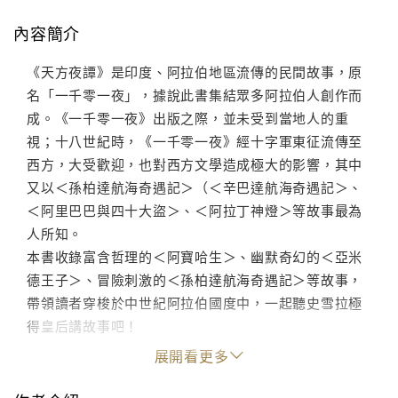
內容簡介
《天方夜譚》是印度、阿拉伯地區流傳的民間故事，原
名「一千零一夜」，據說此書集結眾多阿拉伯人創作而
成。《一千零一夜》出版之際，並未受到當地人的重
視；十八世紀時，《一千零一夜》經十字軍東征流傳至
西方，大受歡迎，也對西方文學造成極大的影響，其中
又以＜孫柏達航海奇遇記＞（＜辛巴達航海奇遇記＞、
＜阿里巴巴與四十大盜＞、＜阿拉丁神燈＞等故事最為
人所知。
本書收錄富含哲理的＜阿寶哈生＞、幽默奇幻的＜亞米
德王子＞、冒險刺激的＜孫柏達航海奇遇記＞等故事，
帶領讀者穿梭於中世紀阿拉伯國度中，一起聽史雪拉極
得皇后講故事吧！
展開看更多