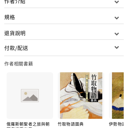
作者介紹
規格
退貨說明
付款/配送
作者相關書籍
俄羅斯朝聖者之旅與朝
竹取物語圖典
伊勢物語