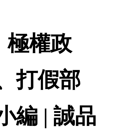
、極權政
、打假部
編 | 誠品