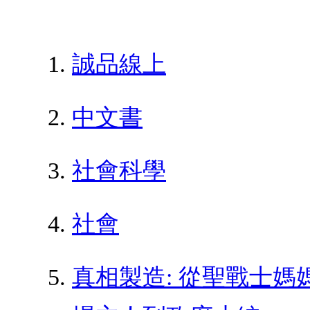
誠品線上
中文書
社會科學
社會
真相製造: 從聖戰士