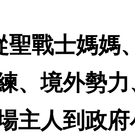
 從聖戰士媽媽
練、境外勢力
場主人到政府小