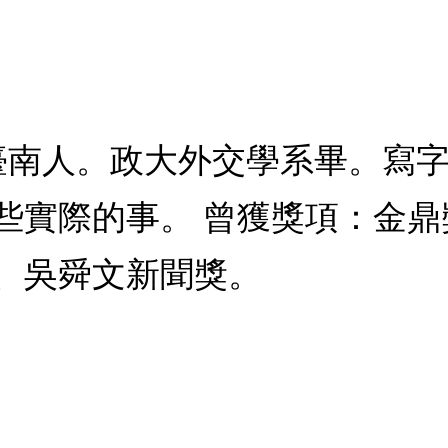
 臺南人。政大外交學系畢。寫
些實際的事。 曾獲獎項：金
、吳舜文新聞獎。