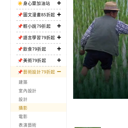
☀️身心靈加油站
📌圖文漫畫85折起
📌輕小說79折起
📌語言學習79折起
📌飲食79折起
📌美術79折起
📌藝術設計79折起
建築
室內設計
設計
攝影
電影
表演藝術