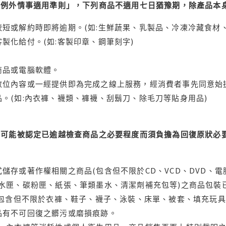
理例外情事適用準則」，下列商品不適用七日猶豫期，除產品本
短或解約時即將逾期。(如:生鮮蔬果、乳製品、冷凍冷藏食材、
製化給付。(如:客製印章、鋼筆刻字)
商品或電腦軟體。
位內容或一經提供即為完成之線上服務，經消費者事先同意始提
。(如:內衣褲、襪類、褲襪、刮鬍刀、除毛刀等貼身用品)
可能被認定已逾越檢查商品之必要程度而須負擔為回復原狀必要
儲存或著作權相關之商品(包含但不限於CD、VCD、DVD、電
水匣、碳粉匣、紙張、筆類墨水、清潔劑補充包等)之商品包裝已
(包含但不限於衣褲、鞋子、襪子、泳裝、床單、被套、填充玩具
品有不可回復之髒污或磨損痕跡。