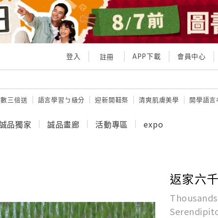
登入
APP下載
會員中心
註冊
點數三倍送
語言學習ㄅ級分
迎新開鞋祭
清爽肌膚美學
開學語言
誠品獨家
誠品畫廊
活動專區
expo
返家六千
Thousands 
Serendipit