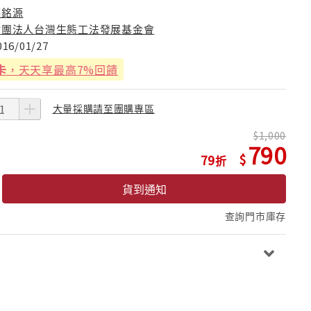
邱銘源
財團法人台灣生態工法發展基金會
016/01/27
卡
，天天享最高7%回饋
大量採購請至團購專區
1,000
790
79
貨到通知
查詢門市庫存