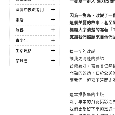
一隻鳥一群人 奮力改
國高中技職考用
因為一隻鳥，改變了一
電腦
這個美麗的故事，甚至
標題大字清楚的寫著「Thank
旅遊
感謝我們照顧來自他們故鄉
青少年
生活風格
這一切的改變
讓我更清楚的體認
簡體書
台灣要好，需要各位熱
問題的源頭，在於公民
讓我們一起寫下這歷史
這本攝影集的出版
除了專業的飛羽攝影之
我們更想留下來的是這