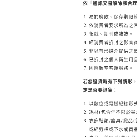
依「通訊交易解除權合
易於腐敗、保存期限較
依消費者要求所為之客
報紙、期刊或雜誌。
經消費者拆封之影音
非以有形媒介提供之數
已拆封之個人衛生用品
國際航空客運服務。
若您退貨時有下列情形，
定是否要退貨：
以數位或電磁紀錄形式
耗材(包含但不限於墨
衣飾鞋類/寢具/織品
或經剪標或下水或商