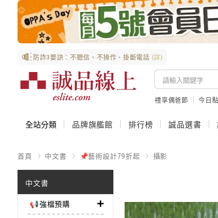
防詐3要訣：不聽信、不操作、掛斷電話
(詳)
禮享偶爸節
今日
全站分類
品牌旗艦館
排行榜
誠品選書
首頁
中文書
📌藝術設計79折起
攝影
中文書
📢強檔預購