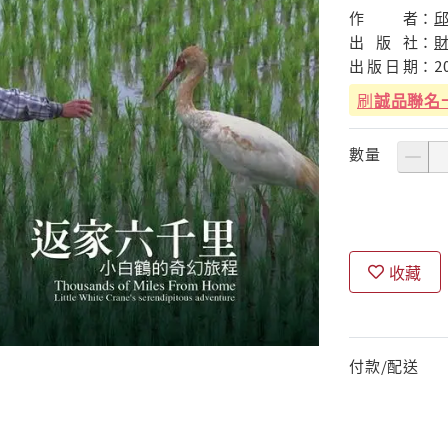
作
者：
出
版
社：
出
版
日
期：
2
刷
誠品聯名
數量
收藏
付款/配送