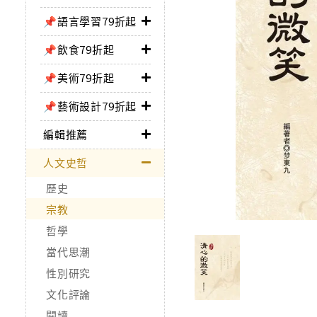
📌語言學習79折起
📌飲食79折起
📌美術79折起
📌藝術設計79折起
編輯推薦
人文史哲
歷史
宗教
哲學
當代思潮
性別研究
文化評論
閱讀