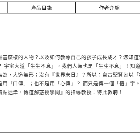
產品目錄
作者介紹
是甚麼樣的人物？以及如何教導自己的孩子成長成才？您知道
？ 宇宙大道「生生不息」，我們人類也是「生生不息」！知
無為，大道無形；沒有『世界末日』？所以：自古聖賢皆以「
是用「口傳」；也不是用「心傳」？ 而只是傳一個「悟」字
指點迷津，傳道解惑授學問』的指導教授：特此敦聘！