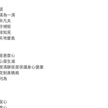
語
清為一清
非凡夫
守規矩
除知見
天地靈氣
是甚麼心
心是生滅
六根清靜就是保護身心健康
克制貪瞋痴
何為
宙心
麼心