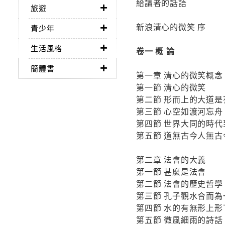
給讀者的話語
旅遊
新浪清心的微笑 序
青少年
生活風格
卷一 概 論
簡體書
第一章 清心的微笑概念
第一節 清心的微笑
第二節 形而上的大道是
第三節 心空如渡河忘舟
第四節 世界大同的時代
第五節 道無古今人無古
第二章 法會的大義
第一節 甚麼是法會
第二節 法會的歷史哲學
第三節 孔子觀水合而為
第四節 水的有無形上形
第五節 微風細雨的詩話