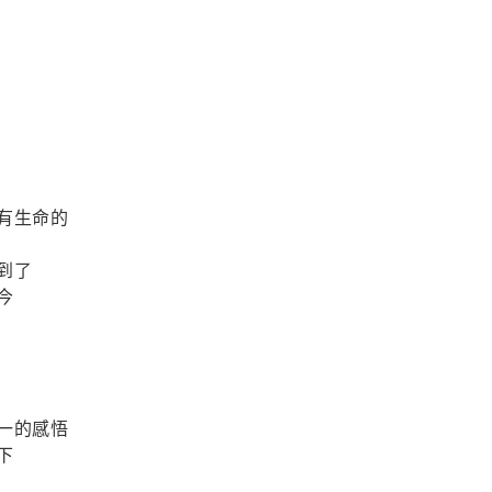
有生命的
到了
今
一的感悟
下