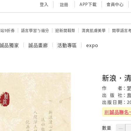
登入
APP下載
會員中心
註冊
站9折券
語言學習ㄅ級分
迎新開鞋祭
清爽肌膚美學
開學語言
誠品獨家
誠品畫廊
活動專區
expo
新浪．
作
者：
出
版
社：
出
版
日
期：
2
刷
誠品聯名
數量