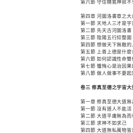
第六節 守住精氣神就
第四章 河圖洛書章之大
第一節 天地人三才是宇
第二節 先天古河圖洛書
第三節 陰陽五行綜整圖
第四節 想做天下無敵的
第五節 上善上德是什麼
第六節 如何認識性命雙
第七節 懺悔心是治因果
第八節 做人做事不要起
卷三 修真至德之宇宙大
第一章 修真至德大道無
第一節 沒有道人不能活
第二節 大道平庸無為而
第三節 求神不如求己
第四節 大道無私萬物皆