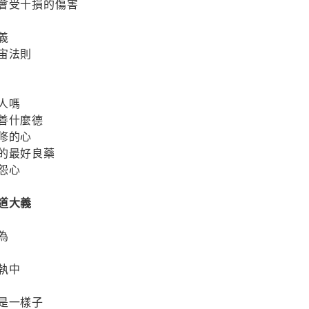
不會受十損的傷害
義
宙法則
人嗎
善什麼德
修的心
的最好良藥
怨心
道大義
為
執中
是一樣子