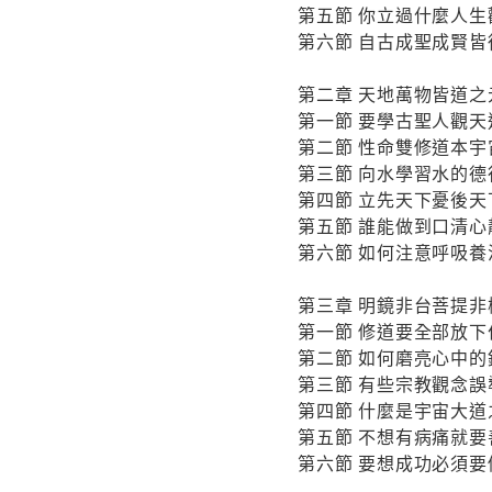
第五節 你立過什麼人生
第六節 自古成聖成賢皆
第二章 天地萬物皆道之
第一節 要學古聖人觀天
第二節 性命雙修道本宇
第三節 向水學習水的德
第四節 立先天下憂後天
第五節 誰能做到口清
第六節 如何注意呼吸
第三章 明鏡非台菩提非
第一節 修道要全部放下
第二節 如何磨亮心中的
第三節 有些宗教觀念
第四節 什麼是宇宙大道
第五節 不想有病痛就要
第六節 要想成功必須要