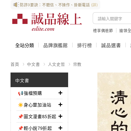
防詐3要訣：不聽信、不操作、掛斷電話
(詳)
禮享偶爸節
搶領全
全站分類
品牌旗艦館
排行榜
誠品選書
首頁
中文書
人文史哲
宗教
中文書
📢強檔預購
☀️身心靈加油站
📌圖文漫畫85折起
📌輕小說79折起