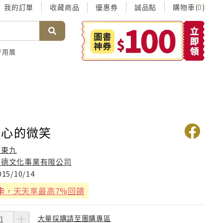
我的訂單
收藏商品
優惠券
誠品點
購物車(
)
0
考用展
清心的微笑
梦東九
育德文化事業有限公司
015/10/14
卡
，天天享最高7%回饋
大量採購請至團購專區