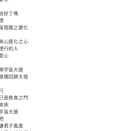
治好了嗎
德
宇宙陰陽之變化
好無心道化之心
德行的人
麼心
歸宇宙大道
是渡橋回歸大道
行
自己是修真之門
來疾
宇宙大道
吧
謙君子風度