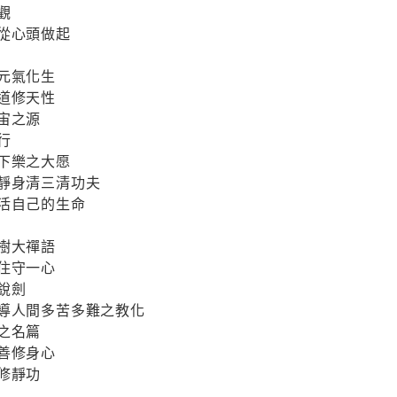
觀
從心頭做起
元氣化生
道修天性
宙之源
行
下樂之大愿
心靜身清三清功夫
養活自己的生命
樹大禪語
住守一心
銳劍
誤導人間多苦多難之教化
之名篇
善修身心
修靜功