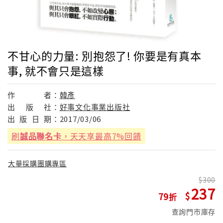
不甘心的力量: 別抱怨了! 你要是有真本
事, 就不會只是這樣
作
者：
韓彥
出
版
社：
好事文化事業出版社
出
版
日
期：
2017/03/06
刷
誠品聯名卡
，天天享最高7%回饋
大量採購團購專區
300
237
79
查詢門市庫存