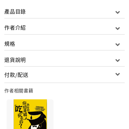
三、你對你目前的收入滿意嗎？
四、你對你的未來感到茫茫然嗎？
產品目錄
萬一以上的四個問題你都不滿意，也許你埋怨大環境不
理想，
作者介紹
也許你責怪經濟不景氣，也許你感慨總是懷才不遇，
認為自己為何這麼衰，一直無法出人頭地，好好爭一口
規格
氣。
抱怨永遠解決不了問題。與其怪環境，不如靠自己，
退貨說明
用行動證明自己有能力改變現況。
付款/配送
機會是留給準備好的人。成功的關鍵不在於人生是否一
帆風順，在於你是
作者相關書籍
不是把自己準備好了。
香港富商李嘉誠先生曾經寫了一首詩激勵他的員工，十
分發人深思，值得
好好思索。