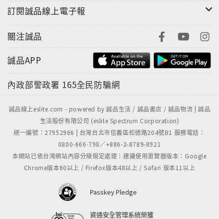
世上所有的成就，一切的財富，皆來自一個觀念。當一
訂閱誠品線上電子報
個人強烈的渴求某
物，擁有過人的信心和勇氣，以致為了達到目的，他不
關注誠品
會被不景氣打敗，而會
用爭氣來加倍努力。
誠品APP
內政部警政署
165全民防騙網
面對自己的人生，應該勇於嘗試，努力突破現況，就在
瞬間的觀念轉變，
才會有奇蹟的出現。用爭氣來打敗不景氣，別再給自己
誠品線上eslite.com - powered by 誠品生活 / 誠品書店 / 誠品物流 | 誠品
生活股份有限公司 (eslite Spectrum Corporation)
找任何藉口。
統一編號：27952966 | 台灣台北市信義區松德路204號B1 服務電話：
0800-666-798／+886-2-8789-8921
本網站已依台灣網站內容分級規定處理｜建議使用瀏覽器版本：Google
Chrome版本60以上 / Firefox版本48以上 / Safari 版本11以上
Passkey Pledge
資通安全管理系統榮獲