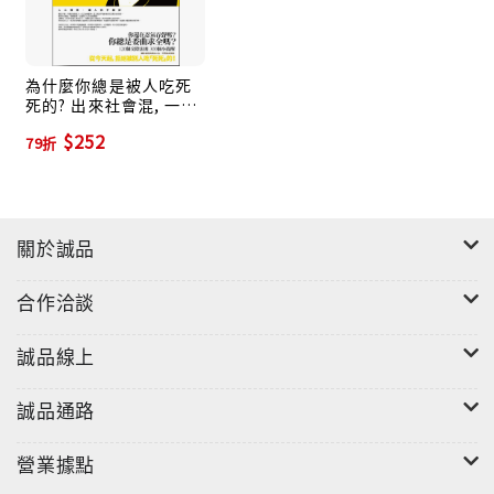
當你們夢想偉大成功的時候，你有沒有刻苦的準備？
當你們有野心做領袖的時候，你有沒有服務於人的謙
恭？
為什麼你總是被人吃死
死的? 出來社會混, 一定
我們常常都想有所獲得，但我們有沒有付出的情操？
要讀懂人情世故和人際
$252
我們都希望別人聽到自己的說話，我們有沒有耐性聆聽
79折
交往的潛規則
別人？
每一個人都希望自己快樂，我們對失落、悲傷的人有沒
有憐憫鮮花？
關於誠品
每一個人都希望站在人前，但我們是否知道什麼時候甘
為人後？
合作洽談
你們都知道自己追求什麼，你們知道自己需要什麼嗎？
我們常常只希望改變別人，我們知道什麼時候改變自己
誠品線上
嗎？
誠品通路
每一個人都懂得批判別人，但不是每一個人都知道怎樣
自我反省。
營業據點