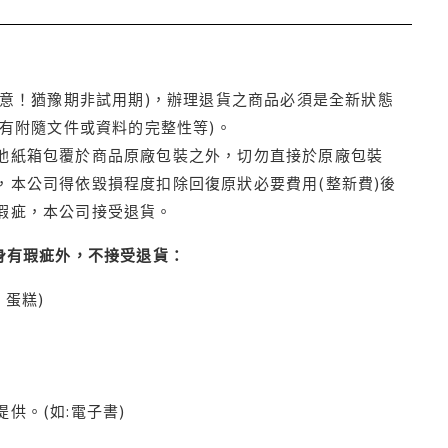
注意！猶豫期非試用期)，辦理退貨之商品必須是全新狀態
有附隨文件或資料的完整性等)。
他紙箱包覆於商品原廠包裝之外，切勿直接於原廠包裝
本公司得依毀損程度扣除回復原狀必要費用(整新費)後
瑕疵，本公司接受退貨。
身有瑕疵外，不接受退貨：
蛋糕)
供。(如:電子書)