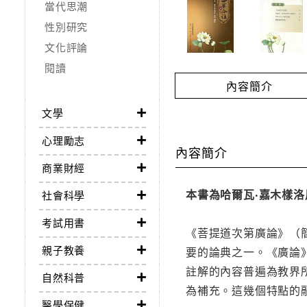
當代思潮
性別研究
文化評論
閱讀
內容簡介
文學
心理勵志
內容簡介
商業財經
本書為哈爾瓦‧嘉木樣洛
社會科學
考試用書
《菩提道次第廣論》（
親子教養
要的論典之一。《廣論
註解的內容普遍為教界
自然科普
為補充。這幾個特點的
醫學保健