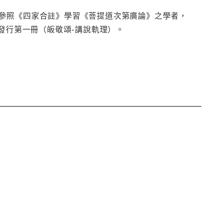
參照《四家合註》學習《菩提道次第廣論》之學者，
發行第一冊（皈敬頌-講說軌理）。