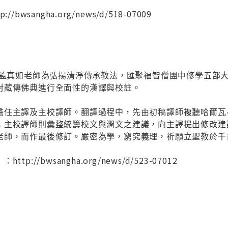
bwsangha.org/news/d/518-07009
。總監真如老師為弘揚清淨傳承教法，匯聚福智僧團中修學五部
對藏傳佛典進行全面性的漢譯與校註。
擔任主譯及主校譯師。翻譯過程中，先由初稿譯師複聽哈爾瓦
；主校譯師則彙整統籌校文與潤文之建議，向主譯提出修改建
老師，而作最後修訂。嚴密為學，窮究義理，祈願立聖教於千
://bwsangha.org/news/d/523-07012