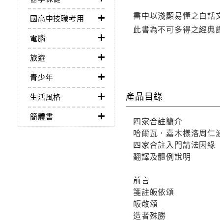
書中以淺顯易懂之白話
國高中技職考用
此書為不可多得之經典譯
電腦
旅遊
青少年
產品目錄
生活風格
簡體書
四家合註簡介
哈爾瓦．嘉木樣洛周仁
四家合註入門請法因緣
翻譯及體例說明
前言
箋註皈依頌
皈敬頌
造者殊勝