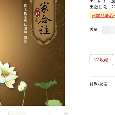
出
版
社：
出
版
日
期：
2
刷
誠品聯名
數量
收藏
付款/配送