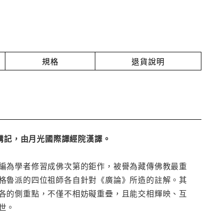
規格
退貨說明
之講記，由月光國際譯經院漢譯。
編為學者修習成佛次第的鉅作，被譽為藏傳佛教最重
格魯派的四位祖師各自針對《廣論》所造的註解。其
各的側重點，不僅不相妨礙重疊，且能交相輝映、互
世。