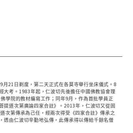
曆9月21日剃度，第二天正式在各莫寺舉行坐床儀式。8
大考。1983年起，仁波切先後擔任中國佛教協會理
級佛學院的教材編寫工作；同年9月，作為首批學員正
提道次第廣論四家合註》。2013年，仁波切又從固
揚道次第傳承為己任，經兩次得受《四家合註》傳承之
，透由仁波切辛勤地弘傳，此傳承得以傳給千餘名僧