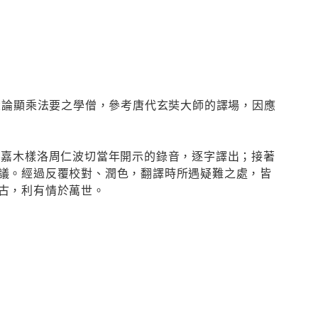
大論顯乘法要之學僧，參考唐代玄奘大師的譯場，因應
‧嘉木樣洛周仁波切當年開示的錄音，逐字譯出；接著
議。經過反覆校對、潤色，翻譯時所遇疑難之處，皆
古，利有情於萬世。