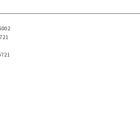
5002
721
5721