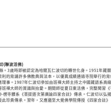
切(聯波活佛)
治縣。3歲時即被認定為哈爾瓦仁波切的轉世化身。1951年藏
流利的背誦許多佛教典與法本，以優異成績通過寺院舉行的背經
務理事。1987年仁波切參加由班禪大師主持之中國藏語系高
得班禪大師的賞識與抬愛。期間師從夏日東活佛，完整聞習《菩
拉卜楞寺體系《菩提道次第廣論四家合註》傳承。仁波切以弘
授此珍貴傳承。翌年，又應邀至大覺佛學院傳授《四家合註》