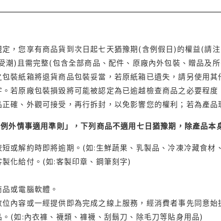
定，您享有商品貨到次日起七天猶豫期(含例假日)的權益(請
受潮)且需完整(包含全部商品、配件、原廠內外包裝、贈品及所
之包裝紙箱將退貨商品包裝妥當，若原紙箱已遺失，請另使用其
字。若原廠包裝損毀將可能被認定為已逾越檢查商品之必要程度，
品正確、外觀可接受，再行拆封，以免影響您的權利；若為產品
理例外情事適用準則」，下列商品不適用七日猶豫期，除產品本
短或解約時即將逾期。(如:生鮮蔬果、乳製品、冷凍冷藏食材、
製化給付。(如:客製印章、鋼筆刻字)
商品或電腦軟體。
位內容或一經提供即為完成之線上服務，經消費者事先同意始提
。(如:內衣褲、襪類、褲襪、刮鬍刀、除毛刀等貼身用品)