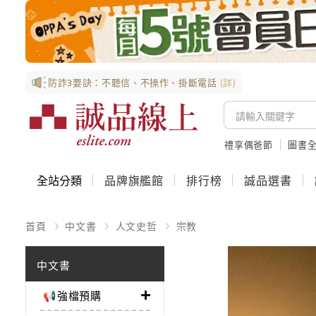
防詐3要訣：不聽信、不操作、掛斷電話
(詳)
禮享偶爸節
圖書全
全站分類
品牌旗艦館
排行榜
誠品選書
首頁
中文書
人文史哲
宗教
中文書
📢強檔預購