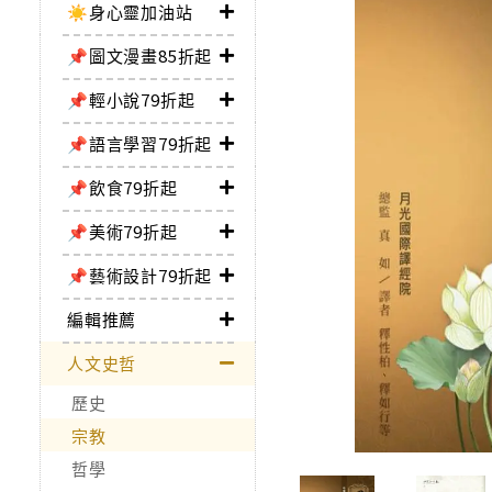
☀️身心靈加油站
📌圖文漫畫85折起
📌輕小說79折起
📌語言學習79折起
📌飲食79折起
📌美術79折起
📌藝術設計79折起
編輯推薦
人文史哲
歷史
宗教
哲學