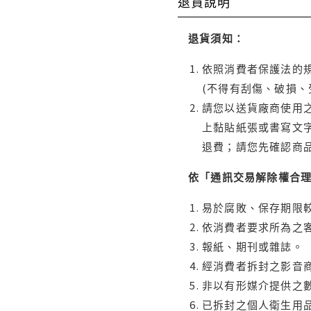
退貨說明
退貨須知：
依照消費者保護法的規
(不得有刮傷、破損、
請您以送貨廠商使用
上黏貼紙張或書寫文
退費；請您先確認商
依「通訊交易解除權合
易於腐敗、保存期限較
依消費者要求所為之客
報紙、期刊或雜誌。
經消費者拆封之影音
非以有形媒介提供之數
已拆封之個人衛生用品