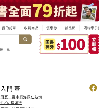
我的訂單
收藏商品
優惠券
誠品點
購物車(
)
0
慶中元
入門 壹
哈爾瓦．嘉木樣洛周仁波切
性柏/ 釋如行