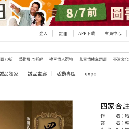
登入
APP下載
會員中心
註冊
面79折
藝術展79折起
禮享情人選物
兒童情緒主題展
臺灣文化
誠品獨家
誠品畫廊
活動專區
expo
四家合註
作
者：
譯
者：
釋