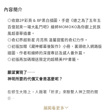
內容簡介
◎收錄2P彩頁 & 8P黑白插圖，手遊《總之為了五年五
百億就來一場大亂鬥吧》繪師MOMOKO為你獻上民族
風超豪華插畫。
◎奇幻界超新星 月亮熊 溫馨甜蜜的奇幻力作。
◎初版加贈《藏神鄉幕後製作》小冊，裏頭收入網路版
插圖、作者和繪師的深度專訪及感人番外篇。
◎初版再加碼贈送限定的超精美PP書籤。
願望實現了……
神明所要的代價又會是甚麼呢？
在蜉生大陸上，人藉著「祈求」來聯繫人神之間的關
係。
為了讓族人生活下去，各部族向神祈求，締結了各式各
展開看更多
樣的神契。