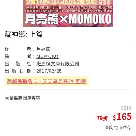
藏神鄉: 上篇
作
者：
月亮熊
繪
者：
MOMOKO
出
版
社：
斑馬線文庫有限公司
出
版
日
期：
2017/02/28
刷
誠品聯名卡
，天天享最高7%回饋
大量採購團購專區
210
165
79
查詢門市庫存