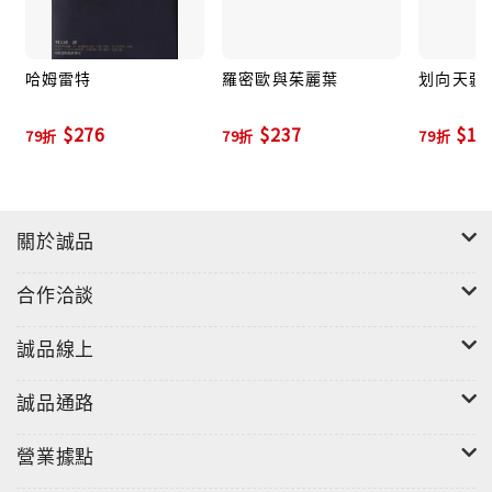
銳高中生畫家艾熙的封面與插圖，邀請讀者一起加入排
列組合的過程，重新定義文學騎士流動的旅程。
哈姆雷特
羅密歐與茱麗葉
划向天疆
$276
$237
$15
79折
79折
79折
關於誠品
合作洽談
誠品線上
誠品通路
營業據點