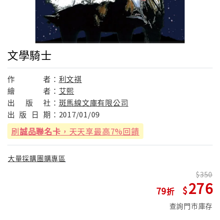
文學騎士
作
者：
利文祺
繪
者：
艾熙
出
版
社：
斑馬線文庫有限公司
出
版
日
期：
2017/01/09
刷
誠品聯名卡
，天天享最高7%回饋
大量採購團購專區
350
276
79
查詢門市庫存