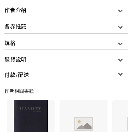
https://youtu.be/Zok0Kj8fHGs
作者介紹
《文學騎士》卸甲 第三回:
各界推薦
https://youtu.be/Jv0VuWkeYRw
規格
《文學騎士》卸甲 第四回:
https://youtu.be/q24unzTnw7A
退貨說明
付款/配送
故事圍繞在蕾奧妮、貝德維與艾克特三個青梅竹馬的貴
族間展開，在許久以後，艾克特找上了為逃避科索沃戰
作者相關書籍
爭而逃到蘇黎世的年輕作家利文祺，想要告訴他這一段
橫跨現實與虛構，小說、現代詩與評論交雜，當下與遠
古時代錯綜的，騎士傳奇......
30首詩作，搭配30篇介於小說與散文間的評論，作家利
文祺的第二本作品要打破文本所有侷限的想像，配上新