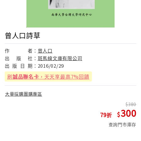
曾人口詩草
作
者：
曾人口
出
版
社：
斑馬線文庫有限公司
出
版
日
期：
2016/02/29
刷
誠品聯名卡
，天天享最高7%回饋
大量採購團購專區
380
300
79
查詢門市庫存