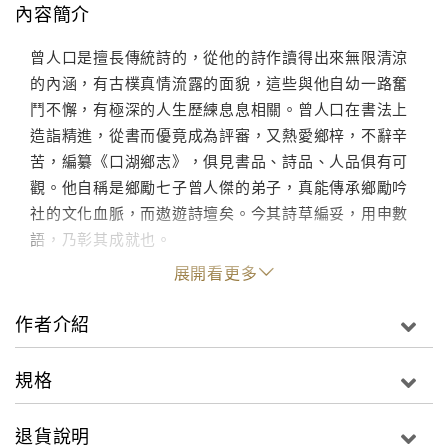
內容簡介
曾人口是擅長傳統詩的，從他的詩作讀得出來無限清涼
的內涵，有古樸真情流露的面貌，這些與他自幼一路奮
鬥不懈，有極深的人生歷練息息相關。曾人口在書法上
造詣精進，從書而優竟成為評審，又熱愛鄉梓，不辭辛
苦，編纂《口湖鄉志》，俱見書品、詩品、人品俱有可
觀。他自稱是鄉勵七子曾人傑的弟子，真能傳承鄉勵吟
社的文化血脈，而遨遊詩壇矣。今其詩草編妥，用申數
語，乃彰其成就也。
展開看更多
作者介紹
規格
退貨說明