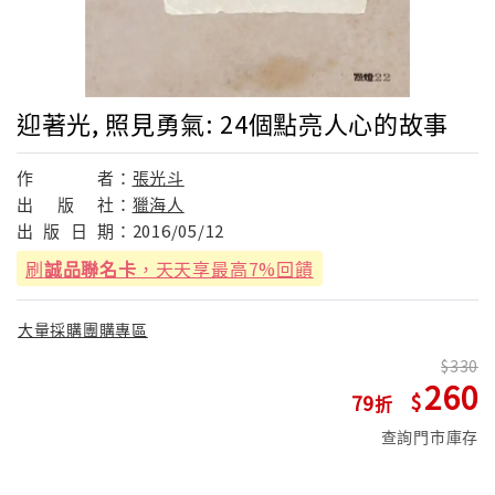
迎著光, 照見勇氣: 24個點亮人心的故事
作
者：
張光斗
出
版
社：
獵海人
出
版
日
期：
2016/05/12
刷
誠品聯名卡
，天天享最高7%回饋
大量採購團購專區
330
260
79
查詢門市庫存