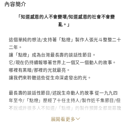
內容簡介
「知道感恩的人不會變壞/知道感恩的社會不會變
亂。」
這個單純的想法/支持著「點燈」製作人張光斗整整二十
二年。
讓「點燈」成為台灣最長壽的談話性節目。
它/現在仍持續報導著世界上一個又一個動人的故事。
哪裡有黑暗/那裡的光就最亮。
讓我們來聆聽這些從生命深處發出的光。
最長壽的談話性節目/述說生命動人的故事 從一九九四
年至今/「點燈」歷經了十任主持人/製作近千集節目/但
不說或許很多人不知道/「點燈」的製作預算全都是募款
而來！二十幾年來/張光斗為「點燈」賣了房子、咬牙死
展開看更多
撐/四處募款……奇妙的是/每次快沒有製作費時/便有往
往有神祕的款項湧進。點燈報導了全台灣乃至緬甸、越