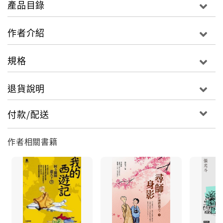
產品目錄
南、中國等偏遠區域/一個又一個生命動人的奮鬥、為弱
勢團體的奔走、為志業努力的故事。
作者介紹
這一切/都源自於一個人的啟發 就像書中為愛滋孤兒一
規格
擲千金的杜聰說/是這些愛滋孤兒給了他人生目標/製作
人張光斗也說/收穫最多的人是他。一切最不可思議的是
退貨說明
因為得到聖嚴師父的啟發/他從「背光」再次「迎光」/
回歸生命本來面貌/儘管歷經生命的橫逆/卻能發自內心
付款/配送
感嘆：無論生與滅/生命絕對是值得詠歎的！他自己在這
麼多大人物與小人物的故事中/往往淚眼婆娑/因為他看
作者相關書籍
到一道道或晶瑩、或炫目的光/在黑暗的世道中閃耀著。
我們這個時代/最溫暖的光 「點燈」單靠募款/做了二十
二年節目/其中發生了不少奇蹟。張光斗娓娓道來這些奇
人奇事：捐了鉅款的無名天使、為葬身異域的國軍奔走
的小人物、愛滋孤兒的爸爸、為痲瘋村鞠躬盡瘁的奇女
子、罕病子女的爸媽、新加坡國寶藝術家、力挽時代狂