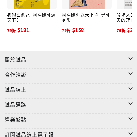
瀾的女記者……他們有些人是社會上知名人士如柯一
正、陳瑞獻、王鼎鈞、林海峰、張毅、王俠軍……更多
我的西遊記: 阿斗隨師遊
阿斗隨師遊天下 4: 尋師
發現人生好
天下3
身影
天的理由
是隱身社會的無名天使。會不會/這些天使也就在你身邊
$181
$158
$22
呢？或者你就是尚未出現的天使？ 本書中的二十幾個奇
79折
79折
79折
人/有些人像太陽月亮/有人像燈塔與野火/或許也有人是
點燃火種的火柴。太陽永遠無私照拂萬物/溫暖一切/而
火柴雖小/只要能發光/就能發揮功效。只要懷著對人、
關於誠品
對社會與土地的感恩之心/每個人都能發光/都能成為支
持他人的發光體。
合作洽談
誠品線上
誠品通路
營業據點
訂閱誠品線上電子報