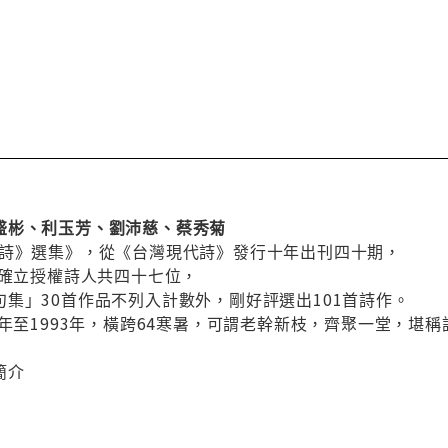
盛彬、利玉芳、劉沛慈、蔡秀菊
代詩》選集》，從《台灣現代詩》發行十年出刊四十期，
，確立授權詩人共四十七位，
集」30首作品不列入計數外，剛好評選出101首詩作。
9年至1993年，橫跨64寒暑，可謂老幹新枝，齊聚一堂，堪
簡介