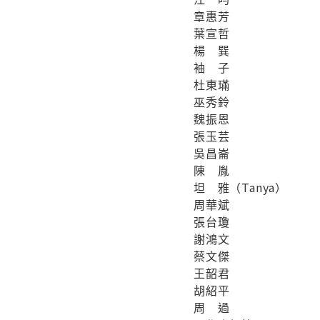
章惠芳
葉宣哲
楊 巽
袖 子
杜東璊
巫秀鈴
魏振恩
張玉芸
吳昌崙
陳 胤
坦 雅（Tanya）
周華斌
張台瓊
謝鴻文
蔡文傑
王韶君
胡紹平
周 過