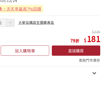
015/12/24
卡
，天天享最高7%回饋
大量採購請至團購專區
230
181
79
加入購物車
直接購買
查詢門市庫存