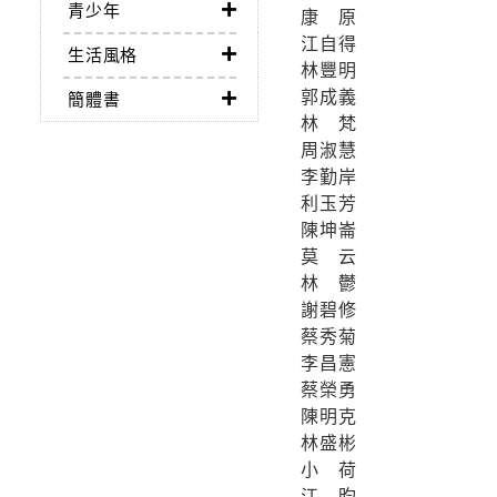
青少年
康 原
江自得
生活風格
林豐明
郭成義
簡體書
林 梵
周淑慧
李勤岸
利玉芳
陳坤崙
莫 云
林 鬱
謝碧修
蔡秀菊
李昌憲
蔡榮勇
陳明克
林盛彬
小 荷
江 昀