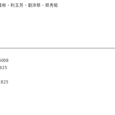
盛彬、利玉芳、劉沛慈、蔡秀菊
5008
825
1825