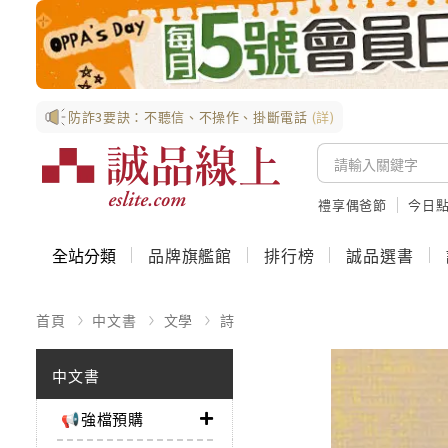
防詐3要訣：不聽信、不操作、掛斷電話
(詳)
禮享偶爸節
今日
全站分類
品牌旗艦館
排行榜
誠品選書
首頁
中文書
文學
詩
中文書
📢強檔預購