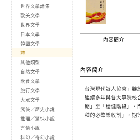
世界文學論集
歐美文學
世界文學
日本文學
內容簡介
韓國文學
詩
其他類型
內容簡介
自然文學
飲食文學
台灣現代詩人協會」雖創
旅行文學
連續多年與各大專院校
大眾文學
期」至「穩健階段」，
武俠／歷史小說
種的必歡樂收割」，期
推理／驚悚小說
言情小說
科幻／奇幻小說