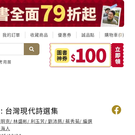
我的訂單
收藏商品
優惠券
誠品點
購物車(
)
0
考用展
: 台灣現代詩選集
明克/ 林盛彬/ 利玉芳/ 劉沛慈/ 蔡秀菊/ 編選
獵海人