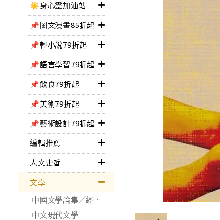
☀️身心靈加油站
📌圖文漫畫85折起
📌輕小說79折起
📌語言學習79折起
📌飲食79折起
📌美術79折起
📌藝術設計79折起
編輯推薦
人文史哲
文學
中國文學論集／經典作品
中文現代文學