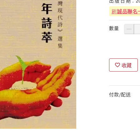
出
版
日
期：
2
刷
誠品聯名
數量
收藏
付款/配送