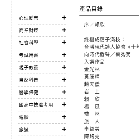
產品目錄
心理勵志
序／賴欣
商業財經
綠樹成蔭子滿枝：
社會科學
台灣現代詩人協會《十
向時代發聲／蔡秀菊
考試用書
入選作品
親子教養
金光林
黃騰輝
自然科普
趙天儀
岩 上
醫學保健
賴 欣
國高中技職考用
楊 風
喬 林
電腦
旅 人
李益美
旅遊
陳銘堯