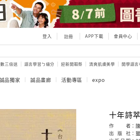
登入
APP下載
會員中心
註冊
點數三倍送
語言學習ㄅ級分
迎新開鞋祭
清爽肌膚美學
開學語言
誠品獨家
誠品畫廊
活動專區
expo
十年詩萃
作
者：
陳
出
版
社：