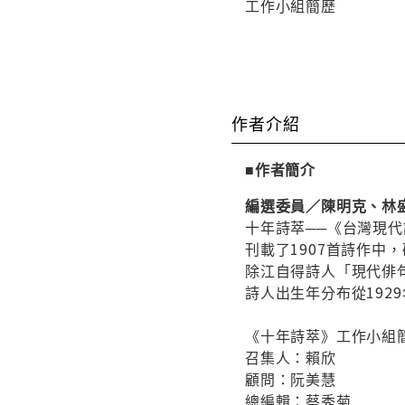
工作小組簡歷
作者介紹
■作者簡介
編選委員／陳明克、林
十年詩萃──《台灣現
刊載了1907首詩作中
除江自得詩人「現代俳句
詩人出生年分布從192
《十年詩萃》工作小組
召集人：賴欣
顧問：阮美慧
總編輯：蔡秀菊