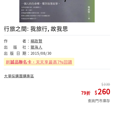
行旅之間: 我旅行, 故我思
作
者：
楊政賢
出
版
社：
獵海人
出
版
日
期：
2015/08/30
刷
誠品聯名卡
，天天享最高7%回饋
大量採購團購專區
330
260
79
查詢門市庫存