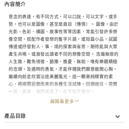
內容簡介
意念的表達，有不同方式，可以口說，可以文字，或手
勢，也可以是圖像，甚至是眉目（傳情）。 圖像，由於
光影、色彩、構圖、故事性等等因素，常能引發許多想
像空間，搭配作者發想的隻字片語，或短篇小品，試圖
傳達或抒發對人、事、境的探索與省思，期待能與大眾
產生共鳴，或激發出讀者不同的想像空間。 浩瀚無垠的
人生路，難免徬徨、猶豫、擔憂、無助，唯有樂觀積極
的念頭，及適時的勇氣，才能伴隨我們願意敞開心胸，
繼續向前走欣賞沿途美麗風光，這一顆單純樸實的素
心，將順闖迎面而來的各種生活試煉。回頭過往，莞爾
一笑，原來，我們成長了，在不知不覺中。
展開看更多
產品目錄