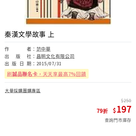
秦漢文學故事 上
作
者：
范中華
出
版
社：
昌明文化有限公司
出
版
日
期：
2015/07/31
刷
誠品聯名卡
，天天享最高7%回饋
大量採購團購專區
250
197
79
查詢門市庫存