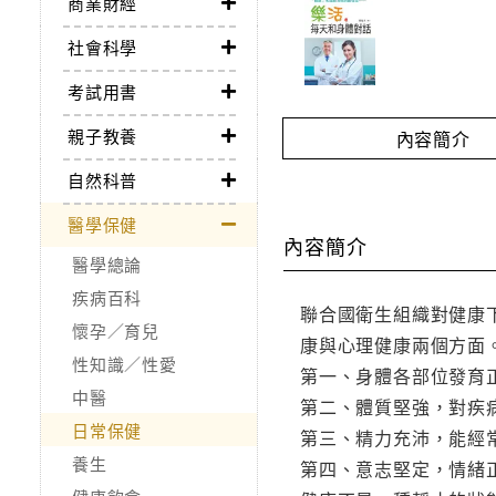
商業財經
社會科學
考試用書
親子教養
內容簡介
自然科普
醫學保健
內容簡介
醫學總論
疾病百科
聯合國衛生組織對健康
懷孕／育兒
康與心理健康兩個方面
性知識／性愛
第一、身體各部位發育
中醫
第二、體質堅強，對疾
日常保健
第三、精力充沛，能經
養生
第四、意志堅定，情緒