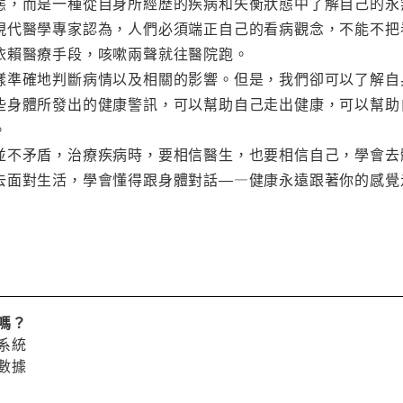
態，而是一種從自身所經歷的疾病和失衡狀態中了解自己的永
現代醫學專家認為，人們必須端正自己的看病觀念，不能不把
依賴醫療手段，咳嗽兩聲就往醫院跑。
樣準確地判斷病情以及相關的影響。但是，我們卻可以了解自
些身體所發出的健康警訊，可以幫助自己走出健康，可以幫助
。
並不矛盾，治療疾病時，要相信醫生，也要相信自己，學會去
去面對生活，學會懂得跟身體對話―—健康永遠跟著你的感覺
嗎？
系統
數據