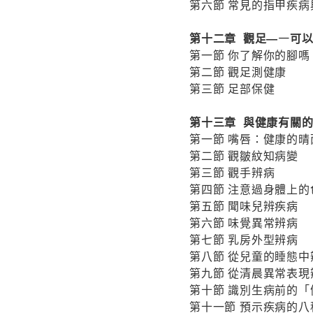
第六節 常見的指甲疾病
第十二章 觀足―—可
第一節 你了解你的腳嗎
第二節 觀足測健康
第三節 足部保健
第十三章 與健康有關
第一節 嘴唇：健康的晴
第二節 觀皺紋知病變
第三節 觀手辨病
第四節 注意過身體上的
第五節 聞味兒辨疾病
第六節 味覺異常辨病
第七節 乳房外型辨病
第八節 從兒童的睡態中
第九節 從清晨異常表現
第十節 識別生病前的「
第十一節 預示疾病的八