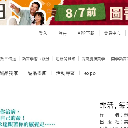
登入
APP下載
會員中心
註冊
點數三倍送
語言學習ㄅ級分
迎新開鞋祭
清爽肌膚美學
開學語言
誠品獨家
誠品畫廊
活動專區
expo
樂活, 
作
者：
出
版
社：