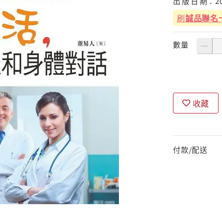
出
版
日
期：
2
刷
誠品聯名
數量
收藏
付款/配送