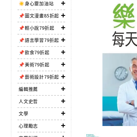
☀️身心靈加油站
📌圖文漫畫85折起
📌輕小說79折起
📌語言學習79折起
📌飲食79折起
📌美術79折起
📌藝術設計79折起
編輯推薦
人文史哲
文學
心理勵志