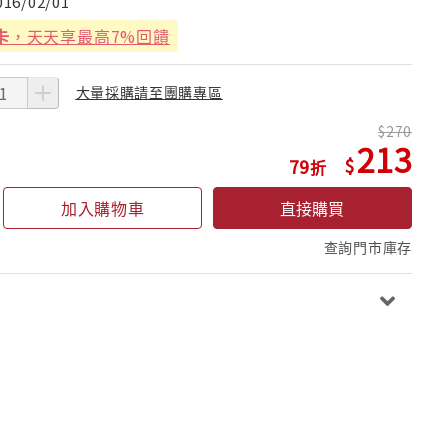
016/02/01
卡
，天天享最高7%回饋
大量採購請至團購專區
270
213
79
加入購物車
直接購買
查詢門市庫存