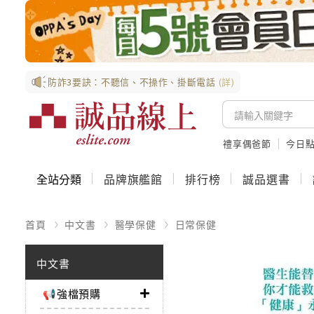
防詐3要訣：不聽信、不操作、掛斷電話
(詳)
禮享偶爸節
今日
全站分類
品牌旗艦館
排行榜
誠品選書
首頁
中文書
醫學保健
日常保健
中文書
📢強檔預購