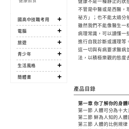
健康飲食
健康不是一種靜止的狀
不管是中醫或是西醫，
祕方」；也不能太過分
國高中技職考用
雖然我們不能像醫生一
電腦
病理常識，可以讀懂一
進行自我診斷或護理等
旅遊
這一切與有病要求醫病
青少年
法，以積極樂觀的態度
生活風格
簡體書
產品目錄
第一章 你了解你的身體
第一節 人體可分為十大
第二節 鮮為人知的人體
第三節 人體的比例規律