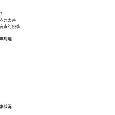
？
疫力太差
病毒的侵襲
單病理
康狀況