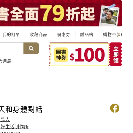
我的訂單
收藏商品
優惠券
誠品點
購物車(
)
0
考用展
每天和身體對話
董易人
美好生活制作所