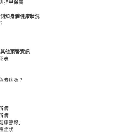
與指甲保養
以測知身體健康狀況
？
的其他預警資訊
雨表
色素痣嗎？
辨病
辨病
健康警報」
種症狀