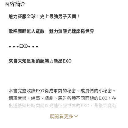
內容簡介
魅力征服全球！史上最強男子天團！
歌唱舞蹈無人能敵 魅力無限光速席捲世界
● ● ●EXO● ● ●
來自未知星系的超魅力新星EXO
本書完整收錄EXO從成軍前的秘密、成員們的小秘密。
網羅音樂、綜藝、戲劇、廣告各種不同面貌的EXO。在
出道後短短時間就以光速征服世界的EXO，背後究竟有
什麼樣的魅力，收服競爭激烈的演藝市場，站穩腳步。
展開看更多