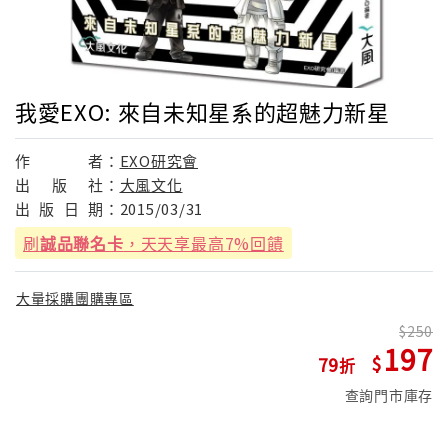
我愛EXO: 來自未知星系的超魅力新星
作
者：
EXO研究會
出
版
社：
大風文化
出
版
日
期：
2015/03/31
刷
誠品聯名卡
，天天享最高7%回饋
大量採購團購專區
250
197
79
查詢門市庫存