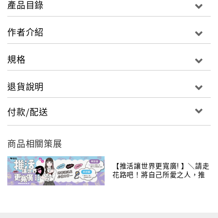
產品目錄
【EXO】是韓國SM Entertainment旗下的男子團體，
EXO分為全由韓國人組成，主打韓國娛樂市場的EXO-
作者介紹
K（Korean），以及針對大中華市場的EXO-
M（Mandarin）兩小隊，在韓國及中國以小隊形式分別
規格
展開活動。
退貨說明
付款/配送
【EXO】的團名由來，源自於表示太陽系外行星
「EXOPLANET」的前三個英文字母，代表他們是誕生
於未知外星系的新星之意。EXO的團員總共為十二人，
商品相關策展
依年齡高低排行分別是，XIUMIN、LUHAN、KRIS、
SUHO、LAY、BAEKHYUN、CHEN、CHANYEOL、
【推活讓世界更寬廣! 】＼請走
花路吧！將自己所愛之人，推
D.O.、TAO、KAI以及年紀最小的忙內SEHUN。
向國際～／
【EXO】目前已站於K-POP頂點，不僅是在韓國、中
國、日本及亞洲地區，更是華麗地征服了美國Billboard
排行榜。