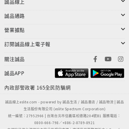
誠品線上
本書不只是史特拉汶斯基的傳記，更是20世紀重要藝術
思想著作。帶領你跨越藝術，感受音樂傳奇不同凡響的
誠品通路
思維與啟發，看見不一樣的史特拉汶斯基。
營業據點
訂閱誠品線上電子報
關注誠品
誠品APP
內政部警政署
165全民防騙網
誠品線上eslite.com - powered by 誠品生活 / 誠品書店 / 誠品物流 | 誠品
生活股份有限公司 (eslite Spectrum Corporation)
統一編號：27952966 | 台灣台北市信義區松德路204號B1 服務電話：
0800-666-798／+886-2-8789-8921