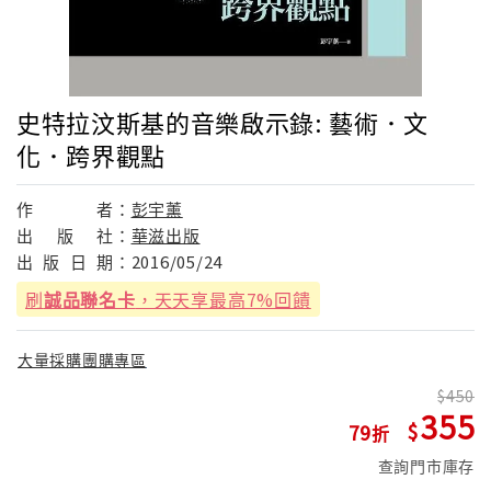
史特拉汶斯基的音樂啟示錄: 藝術．文
化．跨界觀點
作
者：
彭宇薰
出
版
社：
華滋出版
出
版
日
期：
2016/05/24
刷
誠品聯名卡
，天天享最高7%回饋
大量採購團購專區
450
355
79
查詢門市庫存