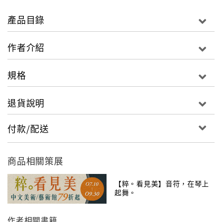
明，讓我們按個按鍵，大量資訊便唾手可得，即使是音
樂也不例外。然而在距離我們不遠的19世紀，帝國主
產品目錄
義、民主政治、大眾消費與文化等議題的對峙、轉型或
謀合、突破，過去由菁英階級壟斷美學規範的藝術領
作者介紹
域，已轉變成大眾文化為主流的環境；不與通俗大眾的
經驗、符碼進行交流，就無法廣受歡迎與施展影響力。
規格
因此比起前人，20世紀後的名人擁有更多更廣的粉絲支
退貨說明
持，如今基於商業考量，這種藉名氣而推廣行銷的做
法，已成為商業世界裡重要的一環。其中，以當代音樂
付款/配送
大師史特拉汶斯基的藝術成就，及作品被廣泛地應用於
舞蹈、電影傳媒等領域，更造就了影響深遠的文化效
應。
商品相關策展
本書共分3章節，從史特拉汶斯基的音樂啟蒙，與畢卡索
【粹。看見美】音符，在琴上
起舞。
等藝術家的交往，歷經戰後的影響與風格轉變，乃至於
晚近的身分認同等議題做全方面的探討。
作者相關書籍