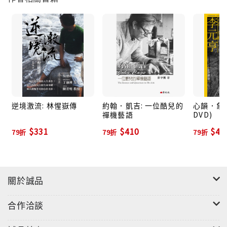
關於史特拉汶斯基的音樂，反商的古典音樂界卻一直對
其音樂「親民」的現象有所顧忌，這使得史特拉汶斯基
在音樂界的評價與地位，一直以來爭辯不斷。在歷經現
代主義與後現代主義的洗禮後，我們逐漸意識到人類集
體行動與背後強大的心靈力量造成的影響有多巨大；任
何一種新的見解，都有可能給予現階段的知識不同於以
往的評論與價值觀。
逆境激流: 林惺嶽傳
約翰．凱吉: 一位酷兒的
心韻．象
禪機藝語
DVD)
由於現代社會日益世俗化、民主化、電腦化和消費化，
過去門禁森嚴的古典音樂學術界，勢必得對日益嚴峻的
$331
$410
$47
79折
79折
79折
大眾文化要求有所回應，而造就史特拉汶斯基的音樂能
廣受普羅大眾歡迎的原因，值得我們深入探討。書中不
只闡述史特拉汶斯基的生平，並引介影響其一生的重要
關於誠品
藝術家；全面探討史特拉汶斯基的音樂起源，針對世紀
經典作品《春之祭》、《阿貢》做深入的跨界討論，更
合作洽談
精闢分析史特拉汶斯基的文化影響力。