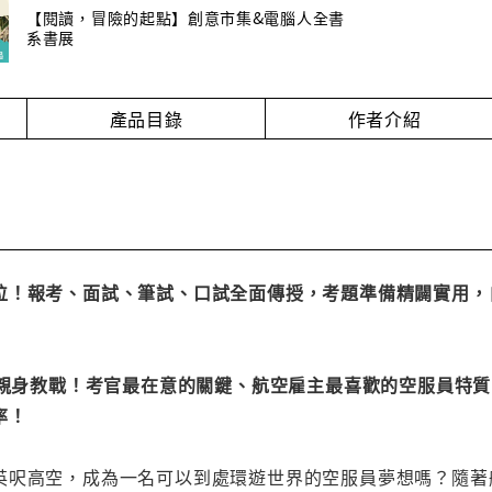
【閱讀，冒險的起點】創意市集&電腦人全書
系書展
產品目錄
作者介紹
位！報考、面試、筆試、口試全面傳授，考題準備精闢實用，
na親身教戰！考官最在意的關鍵、航空雇主最喜歡的空服員特
率！
英呎高空，成為一名可以到處環遊世界的空服員夢想嗎？隨著