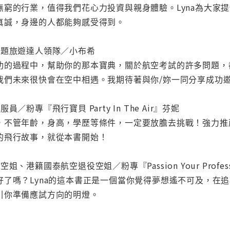
無窮的行業，值得我們花心力投資與親身體驗。Lyna為大家
真誠，身邊的人都能夠感受得到。
主題旅遊達人領隊／小布希
功的過程中，幫助你的那本寶典，關於航空考試的許多問題，
我們未來很快會在空中相遇。我期待著與你/妳一同分享成功
／粉專『飛行寶貝 Party In The Air』芬妮
，不管年齡，身高，學歷等條件，一定要放膽去挑戰！強力推薦
的飛行故事，就從本書開始！
、港籍國泰航空退役空姐／粉專『Passion Your Profess
好了嗎？Lyna的這本書正是一個當你覺得夢想遙不可及，在
引你準備應試方向的明燈。