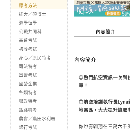
應考方法
插大／碩博士
遊學留學
內容簡介
公職共同科
高普考試
初等考試
身心／原民特考
內容簡介
司法特考
軍警考試
◎熱門航空資訊一次到
國營企業
單！
各類特考
郵政特考
◎航空培訓執行長Ly
地雷區，大大提升錄取
鐵路特考
農會／農田水利署
你也有翱翔在三萬六千
銀行考試