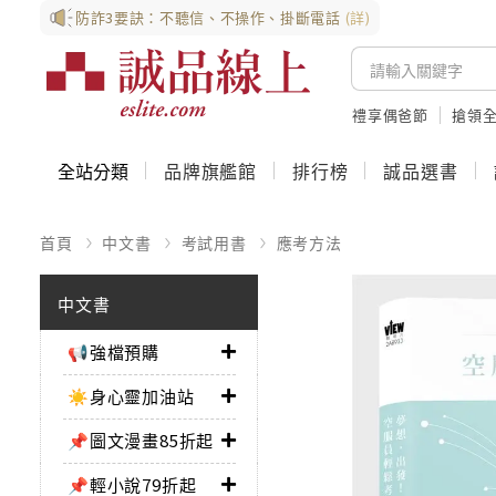
防詐3要訣：不聽信、不操作、掛斷電話
(詳)
禮享偶爸節
搶領全
全站分類
品牌旗艦館
排行榜
誠品選書
首頁
中文書
考試用書
應考方法
中文書
📢強檔預購
☀️身心靈加油站
📌圖文漫畫85折起
📌輕小說79折起