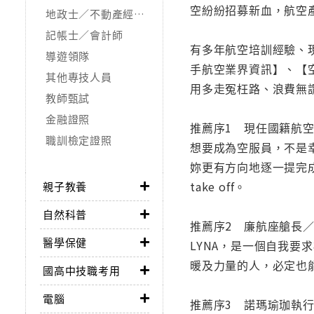
空紛紛招募新血，航空
地政士／不動產經紀人
記帳士／會計師
有多年航空培訓經驗、
導遊領隊
手航空業界資訊】、【
其他專技人員
用多走冤枉路、浪費無
教師甄試
金融證照
推薦序1 現任國籍航
職訓檢定證照
想要成為空服員，不是
妳更有方向地逐一提完成各項準
take off。
親子教養
自然科普
推薦序2 廉航座艙長
醫學保健
LYNA，是一個自我
暖及力量的人，必定也
國高中技職考用
電腦
推薦序3 諾瑪瑜珈執行