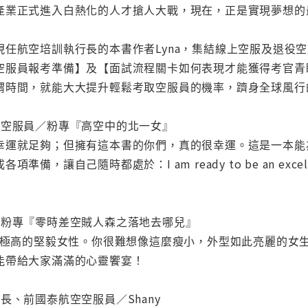
產業正式進入白熱化的人才搶人大戰，現在，正是實現夢想的
現任航空培訓執行長的本書作者Lyna，集結線上空服及退役
空服員報考準備】及【面試流程關卡如何表現才能獲得考官青
謂時間，就能大大提升輕鬆考取空服員的機率，躋身全球風行
空空服員／粉專『高空中的北一女』
幸運就足夠；但擁有這本書的你們，真的很幸運。這是一本能
備，讓自己隨時都處於：I am ready to be an excelle
／粉專『零時差空賊人森之落地去哪兒』
要求極高的堅毅女性。你很難想像這麼瘦小，外型如此亮麗的女
能帶給大家滿滿的心靈饗宴！
長、前國泰航空空服員／Shany