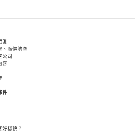
缺預測
空、廉價航空
空公司
內容
作
條件
喜好樣貌？