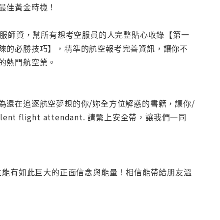
最佳黃金時機！
空服師資，幫所有想考空服員的人完整貼心收錄【第一
睞的必勝技巧】，精準的航空報考完善資訊，讓你不
的熱門航空業。
為還在追逐航空夢想的你/妳全方位解惑的書籍，讓你/
nt flight attendant. 請繫上安全帶，讓我們一同
生能有如此巨大的正面信念與能量！相信能帶給朋友溫