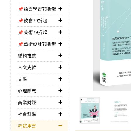
📌語言學習79折起
📌飲食79折起
📌美術79折起
📌藝術設計79折起
編輯推薦
人文史哲
文學
心理勵志
商業財經
社會科學
考試用書