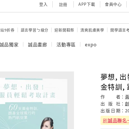
登入
APP下載
會員中心
註冊
站9折券
語言學習ㄅ級分
迎新開鞋祭
清爽肌膚美學
開學語言
誠品獨家
誠品畫廊
活動專區
expo
夢想, 出
金特訓,
作
者：
出
版
社：
出
版
日
期：
2
刷
誠品聯名