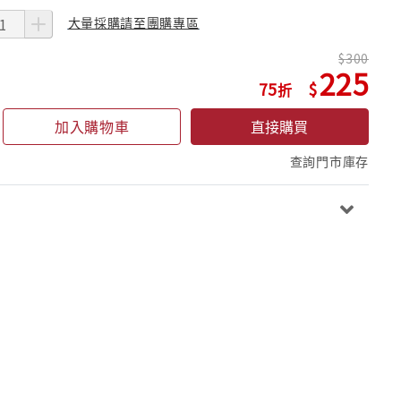
大量採購請至團購專區
300
225
75
加入購物車
直接購買
查詢門市庫存