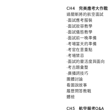
CH4 完美應考大作戰
過關斬將的航空面試
‧面試應考服裝
‧面試妝容教學
‧面試儀態教學
‧面試前一晚準備
‧考場當天的準備
‧考官在意重點
‧考場禁忌
‧面試的靈活度與面向
‧考古題彙整
‧廣播詞技巧
團體討論
看圖說故事
履歷問答教戰
體檢
CH5 航空報考Q&A