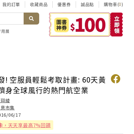
我的訂單
收藏商品
優惠券
誠品點
購物車(
)
0
考用展
發! 空服員輕鬆考取計畫: 60天黃
 躋身全球風行的熱門航空業
黃珝綾
創意市集
016/06/17
卡
，天天享最高7%回饋