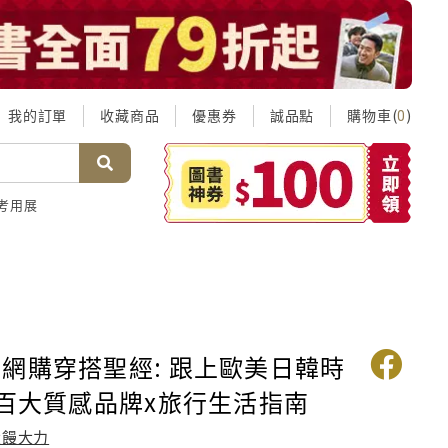
我的訂單
收藏商品
優惠券
誠品點
購物車(
)
0
考用展
網購穿搭聖經: 跟上歐美日韓時
 百大質感品牌x旅行生活指南
大饅大力