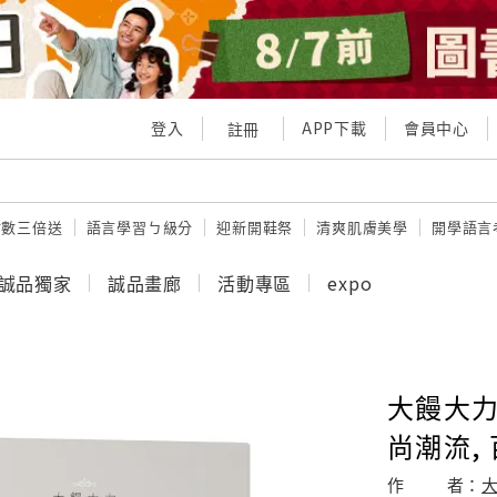
登入
APP下載
會員中心
註冊
點數三倍送
語言學習ㄅ級分
迎新開鞋祭
清爽肌膚美學
開學語言
誠品獨家
誠品畫廊
活動專區
expo
大饅大力
尚潮流,
作
者：