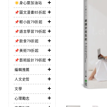
☀️身心靈加油站
📌圖文漫畫85折起
📌輕小說79折起
📌語言學習79折起
📌飲食79折起
📌美術79折起
📌藝術設計79折起
編輯推薦
人文史哲
文學
心理勵志