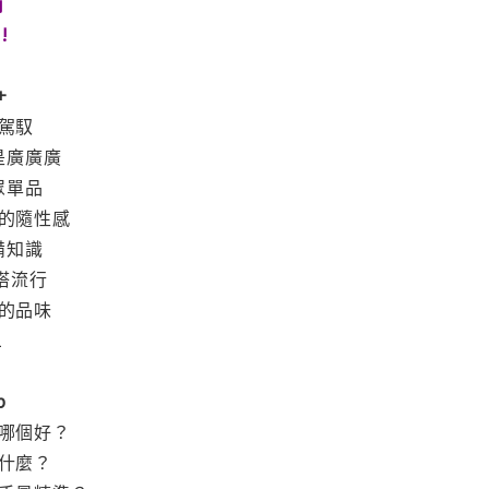
南
!
+
駕馭
是廣廣廣
眾單品
的隨性感
備知識
搭流行
的品味
1
p
哪個好？
什麼？