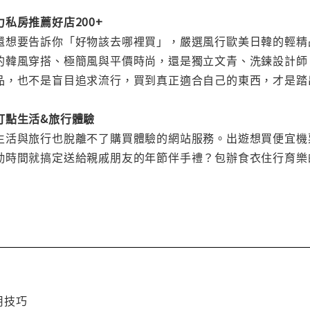
私房推薦好店200+
還想要告訴你「好物該去哪裡買」，嚴選風行歐美日韓的輕精
的韓風穿搭、極簡風與平價時尚，還是獨立文青、洗鍊設計師
品，也不是盲目追求流行，買到真正適合自己的東西，才是踏
打點生活&旅行體驗
生活與旅行也脫離不了購買體驗的網站服務。出遊想買便宜機
時間就搞定送給親戚朋友的年節伴手禮？包辦食衣住行育樂的網購I
實用技巧