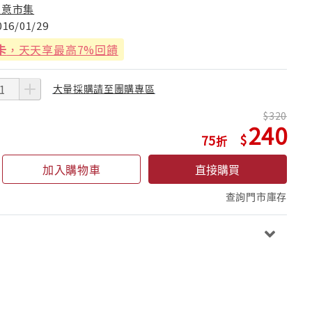
創意市集
016/01/29
卡
，天天享最高7%回饋
大量採購請至團購專區
320
240
75
加入購物車
直接購買
查詢門市庫存