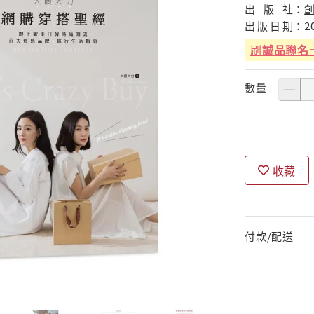
出
版
社：
出
版
日
期：
2
刷
誠品聯名
數量
收藏
付款/配送