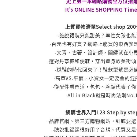
史上第一本網路購物全方位指
It's ONLINE SHOPPING Time
上質買物清單Select shop 200
‧誰說裙裝只能甜美？率性女孩也能
‧百元也有好貨？網路上能買的東西就
‧文青、古著、設計師，關鍵就在小
‧選對丹寧褲和便鞋，穿出置身歐美街頭
‧球鞋的時代回來了！鞋款型號是必
‧高單VS.平價，小資女一定要會的混
‧從配件看門道，包包、腕錶代表了你
‧All in Black就是時尚法則No.
網購世界入門123 Step by ste
‧品牌官網、第三方購物網站，到底要選
‧聽說批踢踢很好用？合購、代買又是