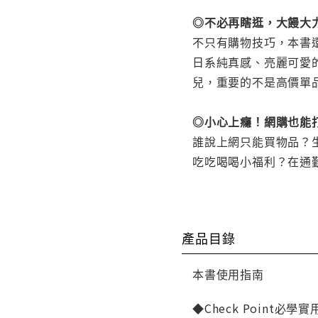
◎不必再瞎逛，大饅大力
不只有購物技巧，本書
日系純真感、亮麗可愛
兒，重要的不是高價單
◎小心上癮！網購也能
誰說上網只能買物品？
吃吃喝喝小福利？在通勤
產品目錄
本書使用指南
◆Check Point必學