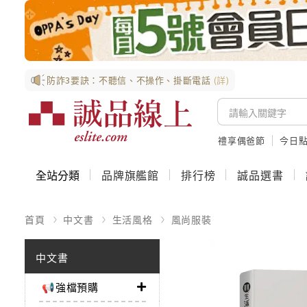
防詐3要訣：不聽信、不操作、掛斷電話
(詳)
禮享偶爸節
今日
全站分類
品牌旗艦館
排行榜
誠品選書
首頁
中文書
生活風格
風尚服裝
中文書
📢強檔預購