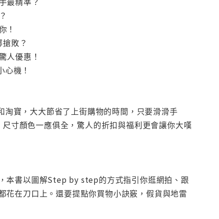
下手最精準？
？
你！
哪搶敗？
的驚人優惠！
物小心機！
rket、樂天和淘寶，大大節省了上街購物的時間，只要滑滑手
有，尺寸顏色一應俱全，驚人的折扣與福利更會讓你大嘆
以圖解Step by step的方式指引你逛網拍、跟
都花在刀口上。還要提點你買物小訣竅，假貨與地雷