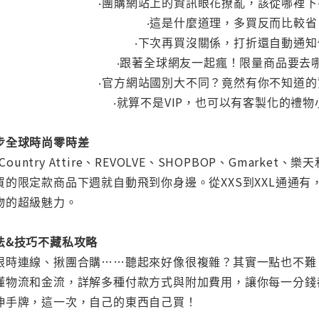
‧團購網站上的資訊眼花撩亂，該從哪裡
‧這是什麼道理，多買反而比較省
‧下次再買沒關係，打折還自動通知
‧跟著全球網友一起瘋！限量商品要去
‧官方網站國別大不同？竟然有你不知道
‧就算不是VIP，也可以有客製化的禮
步全球時尚零時差
、Country Attire、REVOLVE、SHOPBOP、Gma
買的限定款商品下週就自動飛到你身邊。從XXS到XXL通通
物的超級魅力。
法&技巧不藏私攻略
時連線、揪團合購……聽起來好像很複雜？其實一點也不難，本書
懂物流和金流，詳解多種付款方式與附加費用，讓你每一分錢
伸手牌，這一次，自己的東西自己買！