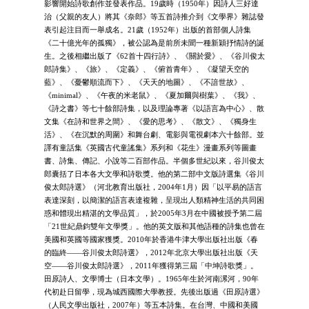
影響開始詩歌創作並發表作品。19歲時（1950年）因詩人三好達
治（父親的友人）將其《奈郎》等五首詩推介到《文學界》雜誌發
表引起注目而一舉成名。21歲（1952年）出版的首部個人詩集
《二十億光年的孤獨》，被公認為是前所未聞一種新穎抒情詩的誕
生。之後相繼出版了《62首十四行詩》、《關於愛》、《谷川俊太
郎詩集》、《旅》、《定義》、《俯首青年》、《凝望天空的
藍》、《憂鬱順流而下》、《天天的地圖》、《不諳世故》、
《minimal》、《午夜的米老鼠》、《夏加爾與樹葉》、《我》、
《詩之書》等七十餘部詩集，以及理論專著《以語言為中心》、散
文集《在詩和世界之間》、《愛的思考》、《散文》、《獨身生
活》、《在沉默的周圍》和舞台劇、電影與電視劇本六十餘部。並
譯有童話集《英國古代童謠集》系列和《花生》漫畫系列等圖畫
書、詩集、傳記、小說等二百部作品。半個多世紀以來，谷川俊太
郎囊括了日本各大文學和詩歌獎。他的第二部中文版詩選集《谷川
俊太郎詩選》（河北教育出版社，2004年1月）因「以平易的語言
表達深刻，以簡潔的語言表達複雜，呈現出人類精神生活的共同困
惑和體現出精湛的文學品質」，於2005年3月在中國被授予第二屆
「21世紀鼎鈞雙年文學獎」。他的英文版和其他語種的詩集也曾在
美國和英國等國家獲獎。2010年於香港牛津大學出版社出版《春
的臨終――谷川俊太郎詩選》，2012年北京大學出版社出版《天
空——谷川俊太郎詩選》，2011年獲得第三屆「中坤詩歌獎」。
田原詩人、文學博士（日本文學）。1965年生於河南漯河，90年
代初赴日留學，現為城西國際大學教授。先後出版過《田原詩選》
（人民文學出版社，2007年）等五本詩集。在台灣、中國和美國