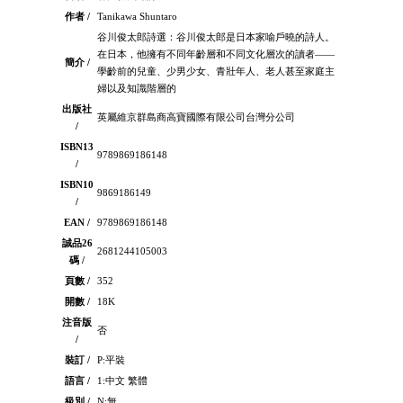
作者 /
Tanikawa Shuntaro
谷川俊太郎詩選：谷川俊太郎是日本家喻戶曉的詩人。
在日本，他擁有不同年齡層和不同文化層次的讀者――
簡介 /
學齡前的兒童、少男少女、青壯年人、老人甚至家庭主
婦以及知識階層的
出版社
英屬維京群島商高寶國際有限公司台灣分公司
/
ISBN13
9789869186148
/
ISBN10
9869186149
/
EAN /
9789869186148
誠品26
2681244105003
碼 /
頁數 /
352
開數 /
18K
注音版
否
/
裝訂 /
P:平裝
語言 /
1:中文 繁體
級別 /
N:無