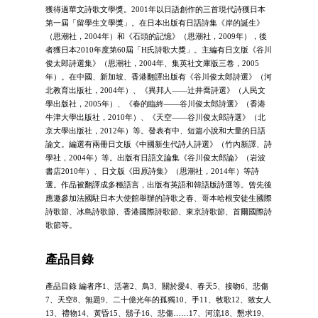
獲得過華文詩歌文學獎。2001年以日語創作的三首現代詩獲日本
第一屆「留學生文學獎」。在日本出版有日語詩集《岸的誕生》
（思潮社，2004年）和《石頭的記憶》（思潮社，2009年），後
者獲日本2010年度第60屆「H氏詩歌大獎」。主編有日文版《谷川
俊太郎詩選集》（思潮社，2004年、集英社文庫版三卷，2005
年）。在中國、新加坡、香港翻譯出版有《谷川俊太郎詩選》（河
北教育出版社，2004年）、《異邦人――辻井喬詩選》（人民文
學出版社，2005年）、《春的臨終――谷川俊太郎詩選》（香港
牛津大學出版社，2010年）、《天空――谷川俊太郎詩選》（北
京大學出版社，2012年）等。發表有中、短篇小說和大量的日語
論文。編選有兩冊日文版《中國新生代詩人詩選》（竹內新譯、詩
學社，2004年）等。出版有日語文論集《谷川俊太郎論》（岩波
書店2010年）、日文版《田原詩集》（思潮社，2014年）等詩
選。作品被翻譯成多種語言，出版有英語和韓語版詩選等。曾先後
應邀參加法國駐日本大使館舉辦的詩歌之春、哥本哈根安徒生國際
詩歌節、冰島詩歌節、香港國際詩歌節、東京詩歌節、首爾國際詩
歌節等。
產品目錄
產品目錄 編者序1、活著2、鳥3、關於愛4、春天5、接吻6、悲傷
7、天空8、無題9、二十億光年的孤獨10、手11、牧歌12、致女人
13、禮物14、黃昏15、鬍子16、悲傷……17、河流18、懇求19、