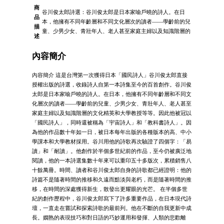
商
谷川俊太郎詩選：谷川俊太郎是日本家喻戶曉的詩人。在日
品
本，他擁有不同年齡層和不同文化層次的讀者――學齡前的兒
描
童、少男少女、青壯年人、老人甚至家庭主婦以及知識階層的
述
內容簡介
內容簡介 這是台灣第一次獲得日本「國民詩人」谷川俊太郎直接
授權出版的詩選，收錄詩人自第一本詩集至今的百首創作。谷川俊
太郎是日本家喻戶曉的詩人。在日本，他擁有不同年齡層和不同文
化層次的讀者――學齡前的兒童、少男少女、青壯年人、老人甚至
家庭主婦以及知識階層的文化精英和大學教授等等。因此他被冠以
「國民詩人」，同時還被稱為「宇宙詩人」和「教科書詩人」。因
為他的作品數十年如一日，被日本每年出版的各種版本的高、中小
學課本和大學教材採用。谷川用他的詩歌再次驗證了四個字：「易
讀」和「耐讀」。他創作於半個多世紀前的作品，至今仍被廣泛地
閱讀，他的一本詩選集數十年來可以重印五十多版次，累積銷售八
十餘萬冊。時間、讀者和谷川俊太郎自身的詩歌都已經證明：他的
詩篇不是隨著時間的推移和久遠而黯淡與老朽，而是隨著時間的推
移，在時間的深處獲得新生，散發出更耀眼的光芒。 在半個多世
紀的創作歷程中，谷川俊太郎寫下了許多重要作品，在日本現代詩
壇，一直走在嘗試和探索詩歌的最前列。他在不斷的自我更新中成
長。嫺熟的表現技巧和對日語的巧妙運用和發揮、人類的悲歡離