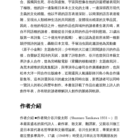
合、孤獨與生死、存在與虛無、宇宙與想像在他的詩篇裡被表現到
了極致。他的詩一邊紮根日本本土文化的土壤，一邊深得西方現代
主義的文化精髓。他以平易的語言表達深刻，以簡潔的語言表達複
雜，呈現出人類精神生活的共同困惑，並體現出精湛的文學品質。
因此，在他的母語之外，他的作品也與域外的讀者產生著共鳴，來
自不同語種的讀者，都能從谷川俊太郎的作品中得到慰籍。21歲出
版第一本詩集《二十億光年的孤獨》，被公認為是前所未聞一種新
穎抒情詩的誕生，轟動日本文壇。手塚治虫因此邀請他為其動畫
《原子小金剛》主題曲作詞；少年時的大江健三郎閱讀谷川的作品
後，自覺缺乏寫詩的天賦，放棄了詩歌創作。谷川也曾與日本藝文
界許多人合作，曾為宮崎駿電影《霍爾的移動城堡》主題曲寫詞，
為荒木經惟的寫真集配詩，與導演寺山修司合作廣播劇創作，也與
松本大洋一同合作出版繪本，近期還與人氣攝影師川島小鳥合作攝
影集等。這本詩選與谷川的處女詩集同時出版，新舊讀者可以同時
一覽詩人的初心與歷年創作。本書並詳載了作品出處並附上詩人的
創作年表，亦有助於讀者瞭解詩人創作的脈絡與軌跡。
作者介紹
作者介紹 ■作者簡介谷川俊太郎（Shuntaro Tanikawa 1931～）日
本最富盛名的當代詩人，劇作家、散文家、翻譯家。父親谷川徹三
是日本當代著名哲學家和文藝理論家。谷川生於東京，畢業於東京
都立豐多摩高中。17歲（1948年）時受北川幸比古等周圍朋友的