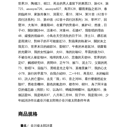
世界20、陶俑21、樹22、死去的男人遺留下的東西23、旅424、旅
725、anonym726、anonym827、鳥羽128、驟雨來臨之前29、春
的臨終30、家族肖像31、清晨32、看33、湖34、第31首（62首十
四行詩系列）35、第49首（62首十四行詩系列）36、草坪37、回
聲38、大海39、康復期40、在窗戶的旁邊41、嫉妒42、然後，日
子43、關於贈詩44、活著45、河童46、石牆47、我歌唱的理由
48、緩慢的視線49、小鳥在天空消失的日子50、淨土51、鑽石就
是雨滴52、對杯子的不可能接近53、對蘋果的執著54、關於灰之
我見55、世界末日的細節56、梨樹57、午夜的米老鼠58、胡蘿蔔
的光榮59、我的女性論60、火61、海的比喻62、早晨的接力63、
不被任何人催促地64、地球的客人65、悲傷的天使66、世界的約
定67、觸感研究68、房間69、正午70、臉71、泥土72、父親的死
73、歌唱74、蒞臨75、黑暗是光之母76、某種景象77、我的心太
小78、旅行的早晨79、自我介紹80、二×十81、再見82、水的輪回
83、詩人的亡靈84、去見「我」85、音之河86、看什麼都想起女
陰87、舊收音機88、顏色的氣息89、都市90、樹91、為了阿卡迪
亞的備忘錄（局部）92、以為93、螞蟻與蝴蝶94、臨死船95、換
個話題96、我是哨兵97、八月和二月98、院子99、我是我100、少
年組詩詩作出處谷川俊太郎簡介谷川俊太郎創作年表
商品規格
書名 /
谷川俊太郎詩選