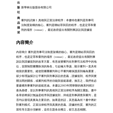
出
版
新學林出版股份有限公司
社
商
審判的試煉 I: 真相與正當法律程序：本書特色審判是刑事司
品
法制度架構的核心。審判是聯結罪與罰的程序，也是定罪和量
描
刑的場所（venue）。最近政府提出有關刑事訴訟與證據規
述
內容簡介
內容簡介 審判是刑事司法制度架構的核心。審判是聯結罪與罰的
程序，也是定罪和量刑的場所（venue）。最近政府提出有關刑事
訴訟與證據規則的改革方案，有意改變審判在刑事司法程序中的地
位，並限制陪審團扮演的角色，引起極大爭議，顯示審判一直具有
相當的重要性。縱使陪審團審判和公平審判權保護原則極為重要，
卻少有理論探討公平審判與刑事訴訟的意義，證據規則、程序與實
體法間的關係，或審判程序的功能與規範基礎。換言之，我們有必
要建構刑事審判的規範意涵。本書以2003年間舉辦的兩系列研討
會為基礎，並以刑事審判的真相與正當法律程序為關注重點。書中
各章節將探討無論是程序與證據規則，抑或是刑事調查與審判，是
否均以發現真實為主要目的。如果是的話，其意義為何？書中將針
對審判模式、正當法律程序與真實的意義、證據的性質、審判的正
當性等主題分項解析，這些主題各自獨立，卻又息息相關。