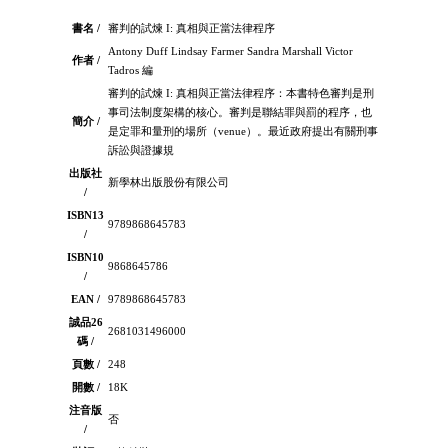
書名 /
審判的試煉 I: 真相與正當法律程序
Antony Duff Lindsay Farmer Sandra Marshall Victor
作者 /
Tadros 編
審判的試煉 I: 真相與正當法律程序：本書特色審判是刑
事司法制度架構的核心。審判是聯結罪與罰的程序，也
簡介 /
是定罪和量刑的場所（venue）。最近政府提出有關刑事
訴訟與證據規
出版社
新學林出版股份有限公司
/
ISBN13
9789868645783
/
ISBN10
9868645786
/
EAN /
9789868645783
誠品26
2681031496000
碼 /
頁數 /
248
開數 /
18K
注音版
否
/