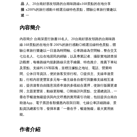
品
人、20台南好朋友領路的台南味路線x168景點的在地分享
描
x200%的旅行感動※精選沿線特色景點，體驗公車旅行樂趣以
述
一
內容簡介
內容簡介 台南深度行旅書10名人、20台南好朋友領路的台南味路
線‧168景點的在地分享‧200%的旅行感動◎精選沿線特色景點，體
驗公車旅行樂趣以一日遊為時間軸、公車路線為空間軸，整合交叉
七位名人、七位在地居民的經驗，以及專業記者、攝影實地踏查採
訪觀察，每條路線均規劃路線示意手繪圖、特色推介、推薦下車站
及景點、支線PLUS等區塊，並標注據點之地址、電話、營業時
間、公休日等資訊，便於旅客安排行程。◎提供主、支線串遊景
點，行程內容更豐富多元每一條主線各自都可與數條支線相互連
結，提供遊客自由隨意混搭串遊的多樣組合選擇，使旅行版圖更遼
闊，主題更豐富，動線更順暢。◎附錄詳列景點、交通總資訊，一
冊在手暢遊無礙提供與內文呼應的實用索引功能，包括提供台南自
助遊App、電子票證各類優惠內容與日期、七線公車詳細路線、景
點資訊總索引等，發揮本書「一冊在手，暢遊無礙」最大實用效
能。
作者介紹