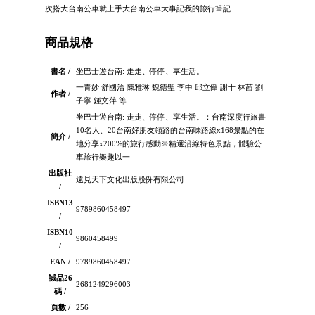
次搭大台南公車就上手大台南公車大事記我的旅行筆記
商品規格
書名 /
坐巴士遊台南: 走走、停停、享生活。
一青妙 舒國治 陳雅琳 魏德聖 李中 邱立偉 謝十 林茜 劉
作者 /
子寧 鍾文萍 等
坐巴士遊台南: 走走、停停、享生活。：台南深度行旅書
10名人、20台南好朋友領路的台南味路線x168景點的在
簡介 /
地分享x200%的旅行感動※精選沿線特色景點，體驗公
車旅行樂趣以一
出版社
遠見天下文化出版股份有限公司
/
ISBN13
9789860458497
/
ISBN10
9860458499
/
EAN /
9789860458497
誠品26
2681249296003
碼 /
頁數 /
256