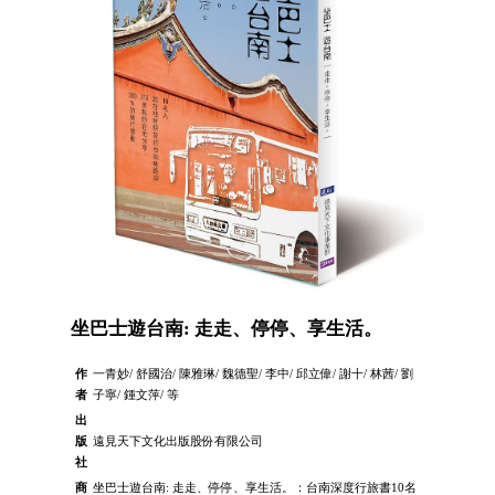
坐巴士遊台南: 走走、停停、享生活。
作
一青妙/ 舒國治/ 陳雅琳/ 魏德聖/ 李中/ 邱立偉/ 謝十/ 林茜/ 劉
者
子寧/ 鍾文萍/ 等
出
版
遠見天下文化出版股份有限公司
社
商
坐巴士遊台南: 走走、停停、享生活。：台南深度行旅書10名