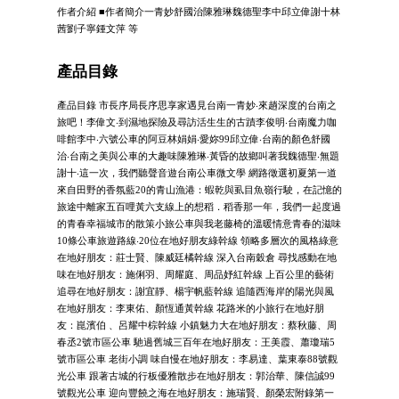
作者介紹 ■作者簡介一青妙舒國治陳雅琳魏德聖李中邱立偉謝十林
茜劉子寧鍾文萍 等
產品目錄
產品目錄 市長序局長序思享家遇見台南一青妙‧來趟深度的台南之
旅吧！李偉文‧到濕地探險及尋訪活生生的古蹟李俊明‧台南魔力咖
啡館李中‧六號公車的阿豆林娟娟‧愛妳99邱立偉‧台南的顏色舒國
治‧台南之美與公車的大趣味陳雅琳‧黃昏的故鄉叫著我魏德聖‧無題
謝十‧這一次，我們聽聲音遊台南公車微文學 網路徵選初夏第一道
來自田野的香氛藍20的青山漁港：蝦乾與虱目魚嶺行駛，在記憶的
旅途中離家五百哩黃六支線上的想稻．稻香那一年，我們一起度過
的青春幸福城市的散策小旅公車與我老藤椅的溫暖情意青春的滋味
10條公車旅遊路線‧20位在地好朋友綠幹線 領略多層次的風格綠意
在地好朋友：莊士賢、陳威廷橘幹線 深入台南穀倉 尋找感動在地
味在地好朋友：施俐羽、周耀庭、周品妤紅幹線 上百公里的藝術
追尋在地好朋友：謝宜靜、楊宇帆藍幹線 追隨西海岸的陽光與風
在地好朋友：李東佑、顏恆通黃幹線 花路米的小旅行在地好朋
友：崑濱伯 、呂耀中棕幹線 小鎮魅力大在地好朋友：蔡秋藤、周
春丞2號市區公車 馳過舊城三百年在地好朋友：王美霞、蕭瓊瑞5
號市區公車 老街小調 味自慢在地好朋友：李易達、葉東泰88號觀
光公車 跟著古城的行板優雅散步在地好朋友：郭治華、陳信誠99
號觀光公車 迎向豐饒之海在地好朋友：施瑞賢、顏榮宏附錄第一