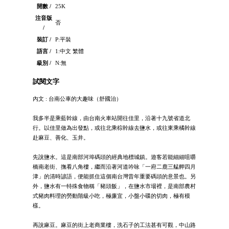
開數 /
25K
注音版
否
/
裝訂 /
P:平裝
語言 /
1:中文 繁體
級別 /
N:無
試閱文字
內文 : 台南公車的大趣味（舒國治）
我多半是乘藍幹線，由台南火車站開往佳里，沿著十九號省道北
行。以佳里做為出發點，或往北乘棕幹線去鹽水，或往東乘橘幹線
赴麻豆、善化、玉井。
先說鹽水。這是南部河埠碼頭的經典地標城鎮。遊客若能細細咀嚼
橋南老街、撫看八角樓，繼而沿著河道吟咏「一府二鹿三艋舺四月
津」的清時諺語，便能抓住這個南台灣昔年重要碼頭的意景也。另
外，鹽水有一特殊食物稱「豬頭飯」，在鹽水市場裡，是南部農村
式豬肉料理的勞動階級小吃，極廉宜，小盤小碟的切肉，極有模
樣。
再說麻豆。麻豆的街上老商業樓，洗石子的工法甚有可觀，中山路