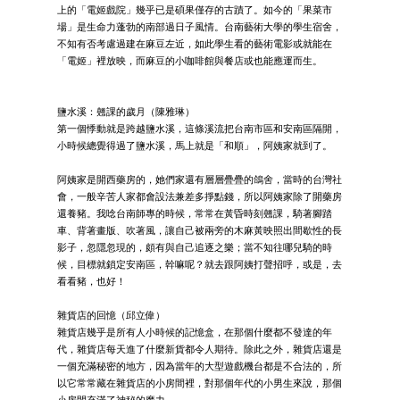
上的「電姬戲院」幾乎已是碩果僅存的古蹟了。如今的「果菜市
場」是生命力蓬勃的南部過日子風情。台南藝術大學的學生宿舍，
不知有否考慮過建在麻豆左近，如此學生看的藝術電影或就能在
「電姬」裡放映，而麻豆的小咖啡館與餐店或也能應運而生。
鹽水溪：翹課的歲月（陳雅琳）
第一個悸動就是跨越鹽水溪，這條溪流把台南市區和安南區隔開，
小時候總覺得過了鹽水溪，馬上就是「和順」，阿姨家就到了。
阿姨家是開西藥房的，她們家還有層層疊疊的鴿舍，當時的台灣社
會，一般辛苦人家都會設法兼差多掙點錢，所以阿姨家除了開藥房
還養豬。我唸台南師專的時候，常常在黃昏時刻翹課，騎著腳踏
車、背著畫版、吹著風，讓自己被兩旁的木麻黃映照出間歇性的長
影子，忽隱忽現的，頗有與自己追逐之樂；當不知往哪兒騎的時
候，目標就鎖定安南區，幹嘛呢？就去跟阿姨打聲招呼，或是，去
看看豬，也好！
雜貨店的回憶（邱立偉）
雜貨店幾乎是所有人小時候的記憶盒，在那個什麼都不發達的年
代，雜貨店每天進了什麼新貨都令人期待。除此之外，雜貨店還是
一個充滿秘密的地方，因為當年的大型遊戲機台都是不合法的，所
以它常常藏在雜貨店的小房間裡，對那個年代的小男生來說，那個
小房間充滿了神秘的魔力。